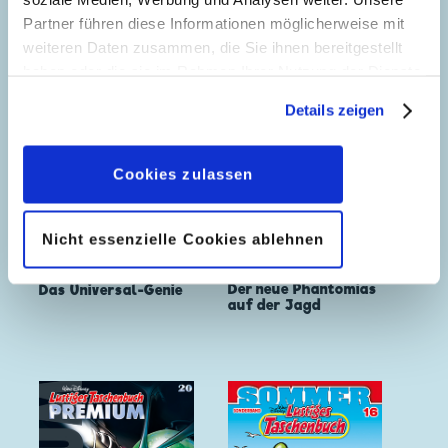
Partner führen diese Informationen möglicherweise mit
weiteren Daten zusammen, die Sie ihnen bereitgestellt
haben oder die sie im Rahmen Ihrer Nutzung der Dienste
gesammelt haben. Sofern Sie uns Ihre Einwilligung
Details zeigen
geben, können Sie diese jederzeit in der
Datenschutzerklärung
wieder widerrufen.
Cookies zulassen
Nicht essenzielle Cookies ablehnen
Der neue Phantomias
Das Universal-Genie
auf der Jagd