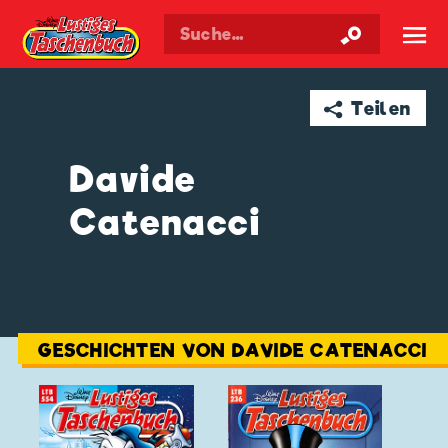
Walt Disneys
Lustiges
Taschenbuch
☰
➦ Teilen
Davide
Catenacci
GESCHICHTEN VON DAVIDE CATENACCI