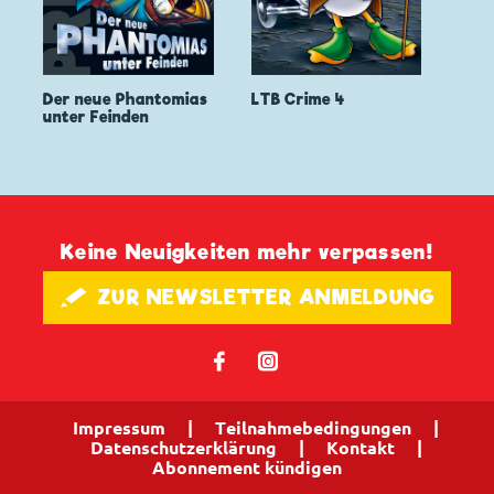
Der neue Phantomias
LTB Crime 4
unter Feinden
Keine Neuigkeiten mehr verpassen!
🖋 ZUR NEWSLETTER ANMELDUNG
𝖿
📷
Impressum
|
Teilnahmebedingungen
|
Datenschutzerklärung
|
Kontakt
|
Abonnement kündigen