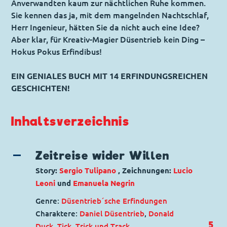
Anverwandten kaum zur nächtlichen Ruhe kommen.
Sie kennen das ja, mit dem mangelnden Nachtschlaf,
Herr Ingenieur, hätten Sie da nicht auch eine Idee?
Aber klar, für Kreativ-Magier Düsentrieb kein Ding –
Hokus Pokus Erfindibus!
EIN GENIALES BUCH MIT 14 ERFINDUNGSREICHEN
GESCHICHTEN!
Inhaltsverzeichnis
Zeitreise wider Willen
Story:
Sergio Tulipano
, Zeichnungen:
Lucio
Leoni
und
Emanuela Negrin
Genre:
Düsentrieb´sche Erfindungen
Charaktere:
Daniel Düsentrieb
,
Donald
5
Duck
,
Tick, Trick und Track