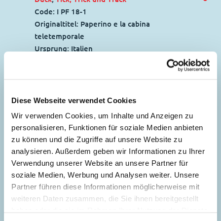
Code: I PF 18-1
Originaltitel: Paperino e la cabina
teletemporale
Ursprung: Italien
Erstveröffentlichung:
01.04.1997
Seitenanzahl: 32
Platz-Problem gelöst
Diese Webseite verwendet Cookies
37
Wir verwenden Cookies, um Inhalte und Anzeigen zu
Story:
Sergio Tulipano
, Zeichnungen:
personalisieren, Funktionen für soziale Medien anbieten
Francesco Guerrini
zu können und die Zugriffe auf unsere Website zu
Genre:
Düsentrieb´sche Erfindungen
analysieren. Außerdem geben wir Informationen zu Ihrer
Charaktere:
Dagobert Duck
,
Daniel
Pfui, Herr Duck!
Verwendung unserer Website an unsere Partner für
Düsentrieb
,
Helferlein
43
soziale Medien, Werbung und Analysen weiter. Unsere
Story:
Giorgio Figus
, Zeichnungen:
Code: I TL 2315-3
Partner führen diese Informationen möglicherweise mit
Giampaolo Soldati
Originaltitel: La proposta di Paperone
weiteren Daten zusammen, die Sie ihnen bereitgestellt
Genre:
Einseiter
Ursprung: Italien
haben oder die sie im Rahmen Ihrer Nutzung der Dienste
Charaktere:
Dagobert Duck
,
Daniel
Erstveröffentlichung:
11.04.2000