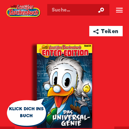
Walt Disneys
Lustiges
Taschenbuch
☰
➦ Teilen
🗨
KLICK DICH INS
BUCH