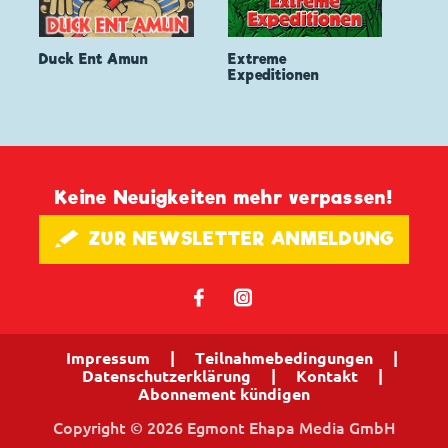
Duck Ent Amun
Extreme
Expeditionen
Keine Neuigkeiten mehr verpassen!
🖋 ZUR NEWSLETTER ANMELDUNG
𝖿
📷
Impressum
|
Teilnahmebedingungen
|
Datenschutzerklärung
|
Kontakt
|
Abonnement kündigen
Copyright © 2026 Egmont Ehapa Media GmbH