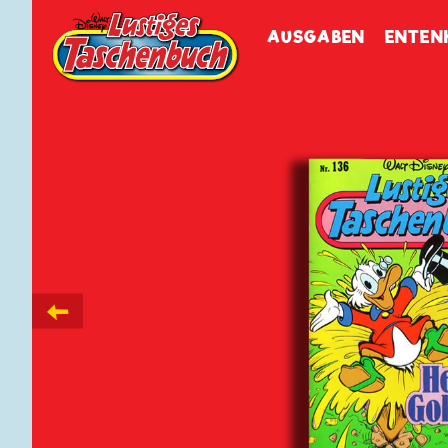
Walt Disneys
Lustiges
Tasch
AUSGABEN
ENTEN
←