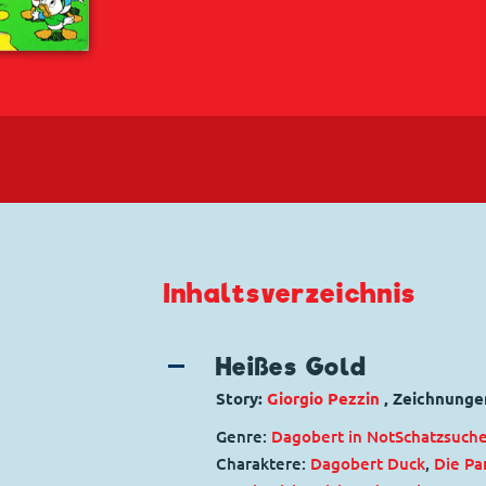
Inhaltsverzeichnis
Heißes Gold
Story:
Giorgio Pezzin
, Zeichnunge
Genre:
Dagobert in Not
Schatzsuch
Charaktere:
Dagobert Duck
,
Die Pa