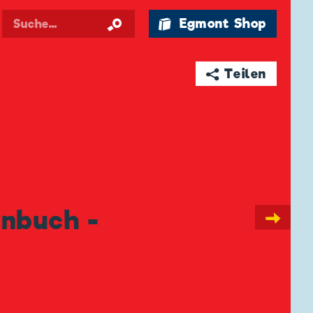
🛍 Egmont Shop
➦ Teilen
enbuch -
→