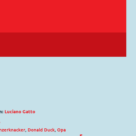
n:
Luciano Gatto
e
nzerknacker
,
Donald Duck
,
Opa