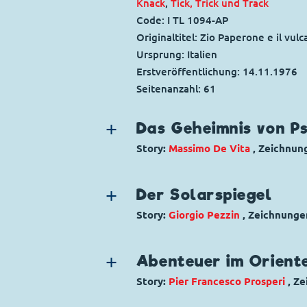
Knack
,
Tick, Trick und Track
Code: I TL 1094-AP
Originaltitel: Zio Paperone e il vul
Ursprung: Italien
Erstveröffentlichung:
14.11.1976
Seitenanzahl: 61
Das Geheimnis von P
Story:
Massimo De Vita
, Zeichnun
Genre:
Historisches Thema
Charaktere:
Goofy
,
Kommissar Hun
Der Solarspiegel
Code: I TL 1378-AP
Story:
Giorgio Pezzin
, Zeichnunge
Originaltitel: Topolino e la cittÃ di
Genre:
Dagobert in Not
Ursprung: Italien
Charaktere:
Dagobert Duck
,
Daniel
Erstveröffentlichung:
Abenteuer im Orient
25.04.1982
Donald Duck
,
Klaas Klever
,
Opa Kn
Seitenanzahl: 58
Story:
Pier Francesco Prosperi
, Z
Code: I TL 1107-AP
Genre:
Kriminalgeschichte