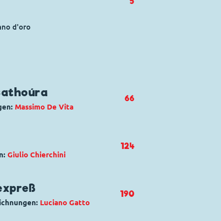
5
cano d'oro
sathoúra
66
gen:
Massimo De Vita
ter
,
Micky Maus
,
Zapotek
124
n:
Giulio Chierchini
 Psathura
 Düsentrieb
,
Die Panzerknacker
,
expreß
190
ack
,
Tick, Trick und Track
eichnungen:
Luciano Gatto