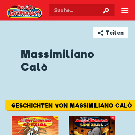
Walt Disneys
Lustiges
Taschenbuch
☰
➦ Teilen
Massimiliano
Calò
GESCHICHTEN VON MASSIMILIANO CALÒ