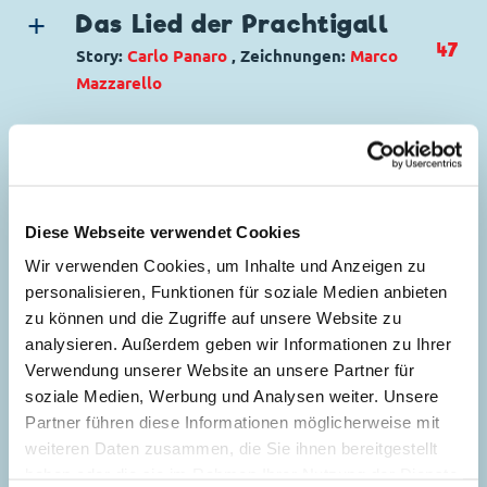
Das Lied der Prachtigall
47
Story:
Carlo Panaro
, Zeichnungen:
Marco
Mazzarello
Genre:
Abenteuer
Charaktere:
Minnie Maus
Getrennte Ferien
Code: I M 73-1
75
Story:
Piero Degli Antoni
, Zeichnungen:
Seitenanzahl: 28
Massimo Dotta
Diese Webseite verwendet Cookies
Genre:
Kriminalgeschichte
Wir verwenden Cookies, um Inhalte und Anzeigen zu
Charaktere:
Goofy
,
Kater Karlo
,
Micky Maus
,
Es war einmal im All …
personalisieren, Funktionen für soziale Medien anbieten
Minnie Maus
108
zu können und die Zugriffe auf unsere Website zu
Story:
Giuseppe Zironi
, Zeichnungen:
Code: I TL 1684-A
analysieren. Außerdem geben wir Informationen zu Ihrer
Giuseppe Zironi
und
Massimiliano Calò
Originaltitel: Minni e le vacanze separate
Verwendung unserer Website an unsere Partner für
Genre:
Einseiter
Ursprung: Italien
soziale Medien, Werbung und Analysen weiter. Unsere
Charaktere:
Minnie Maus
Erstveröffentlichung:
Der Beweis
06.03.1988
Partner führen diese Informationen möglicherweise mit
Code: I M 48-4
Seitenanzahl: 33
109
weiteren Daten zusammen, die Sie ihnen bereitgestellt
Story:
Staff di IF
, Zeichnungen:
Sergio
Seitenanzahl: 1
haben oder die sie im Rahmen Ihrer Nutzung der Dienste
Asteriti