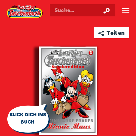
Walt Disneys
Lustiges
Taschenbuch
☰
➦ Teilen
🗨
KLICK DICH INS
BUCH