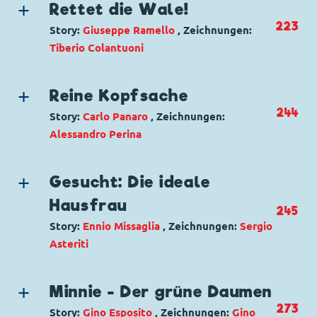
Charaktere:
Goofy
,
Kater Karlo
,
Micky Maus
,
Rettet die Wale!
Minnie Maus
223
Story:
Giuseppe Ramello
, Zeichnungen:
Code: I TL 1858-A
Tiberio Colantuoni
Originaltitel: Kalamity Minni
Genre:
Abenteuer
Ursprung: Italien
Charaktere:
Minnie Maus
Erstveröffentlichung:
Reine Kopfsache
07.07.1991
Code: I M 75-1
Seitenanzahl: 34
244
Story:
Carlo Panaro
, Zeichnungen:
Seitenanzahl: 21
Alessandro Perina
Genre:
Einseiter
Charaktere:
Minnie Maus
Gesucht: Die ideale
Code: I TL 2229-01
Hausfrau
245
Originaltitel: Che campionessa
Story:
Ennio Missaglia
, Zeichnungen:
Sergio
Ursprung: Italien
Asteriti
Erstveröffentlichung:
18.08.1998
Seitenanzahl: 1
Genre:
Gagstory
Charaktere:
Goofy
,
Kater Karlo
,
Micky Maus
,
Minnie - Der grüne Daumen
Minnie Maus
,
Trudi
273
Story:
Gino Esposito
, Zeichnungen:
Gino