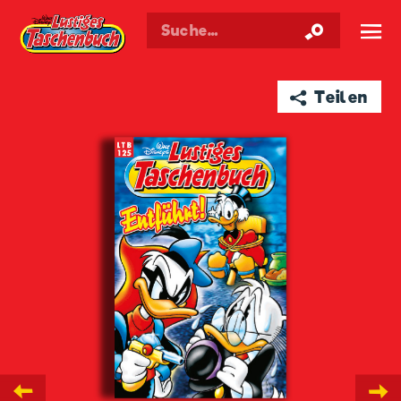
Walt Disneys
Lustiges
Taschenbuch
☰
➦ Teilen
←
→