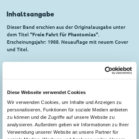
Inhaltsangabe
Dieser Band erschien aus der Originalausgabe unter
dem Titel
"Freie Fahrt für Phantomias"
.
Erscheinungsjahr: 1988. Neuauflage mit neuem Cover
und Titel.
Inhaltsverzeichnis
Diese Webseite verwendet Cookies
Das mißbrauchte Geschenk
Wir verwenden Cookies, um Inhalte und Anzeigen zu
Story:
Giorgio Ferrari
, Zeichnungen:
personalisieren, Funktionen für soziale Medien anbieten
Francesc Bargadà Studio
zu können und die Zugriffe auf unsere Website zu
analysieren. Außerdem geben wir Informationen zu Ihrer
Genre:
Superhelden
Verwendung unserer Website an unsere Partner für
Charaktere:
Dagobert Duck
,
Daniel