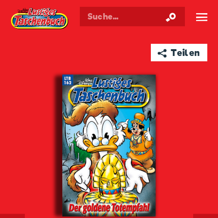
Walt Disneys
Lustiges
Taschenbuch
☰
➦ Teilen