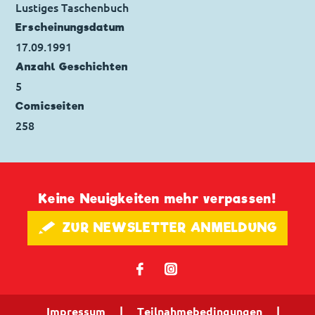
smog
Lustiges Taschenbuch
Ursprung: Italien
Erscheinungs­datum
Erstveröffentlichung:
04.03.1990
17.09.1991
Seitenanzahl: 46
Anzahl Geschichten
5
Comicseiten
258
Keine Neuigkeiten mehr verpassen!
🖋 ZUR NEWSLETTER ANMELDUNG
𝖿
📷
Impressum
|
Teilnahmebedingungen
|