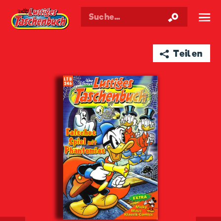
Walt Disneys
Lustiges
Taschenbuch
☰
➦ Teilen