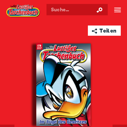
Walt Disneys
Lustiges
Taschenbuch
☰
➦ Teilen