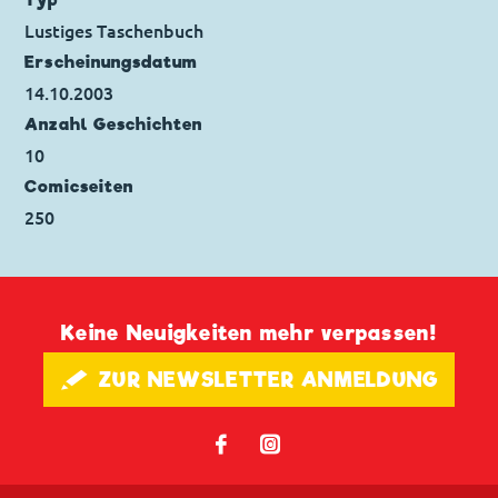
Typ
Seitenanzahl: 25
Lustiges Taschenbuch
Erscheinungs­datum
14.10.2003
Anzahl Geschichten
10
Comicseiten
250
Keine Neuigkeiten mehr verpassen!
🖋 ZUR NEWSLETTER ANMELDUNG
𝖿
📷