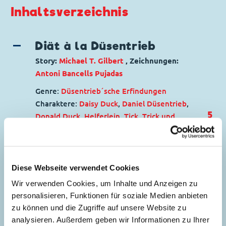
Inhaltsverzeichnis
Diät à la Düsentrieb
Story:
Michael T. Gilbert
, Zeichnungen:
Antoni Bancells Pujadas
Genre:
Düsentrieb´sche Erfindungen
Charaktere:
Daisy Duck
,
Daniel Düsentrieb
,
5
Donald Duck
,
Helferlein
,
Tick, Trick und
Track
Code: D 2002-059
Originaltitel: Donald Duck The Final Five
Ursprung: Dänemark
Diese Webseite verwendet Cookies
Erstveröffentlichung:
14.10.2003
Wir verwenden Cookies, um Inhalte und Anzeigen zu
Seitenanzahl: 21
personalisieren, Funktionen für soziale Medien anbieten
zu können und die Zugriffe auf unsere Website zu
Die Mauser-Chroniken:
analysieren. Außerdem geben wir Informationen zu Ihrer