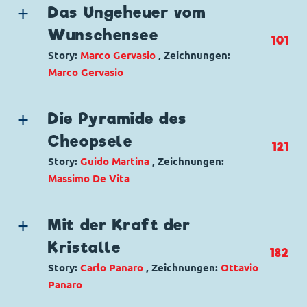
Charaktere:
Dussel Duck
Das Ungeheuer vom
Code: I TL 2519-01
Wunschensee
101
Originaltitel: L'arbitro
Story:
Marco Gervasio
, Zeichnungen:
Ursprung: Italien
Marco Gervasio
Erstveröffentlichung:
09.03.2004
Seitenanzahl: 1
Genre:
Mystery
Gagstory
Charaktere:
Baptist Bernhard Brinksdink
,
Die Pyramide des
Dagobert Duck
,
Donald Duck
Cheopsele
121
Code: I TL 2529-2
Story:
Guido Martina
, Zeichnungen:
Originaltitel: Paperino e il mostro del lago
Massimo De Vita
Ursprung: Italien
Erstveröffentlichung:
18.05.2004
Genre:
Superhelden
Seitenanzahl: 20
Charaktere:
Dagobert Duck
,
Donald Duck
,
Mit der Kraft der
Dussel Duck
,
Klaas Klever
,
Phantomias
Kristalle
182
Code: I TL 948-AP
Story:
Carlo Panaro
, Zeichnungen:
Ottavio
Originaltitel: Paperinik e l'oltraggioso
Panaro
sospetto
Ursprung: Italien