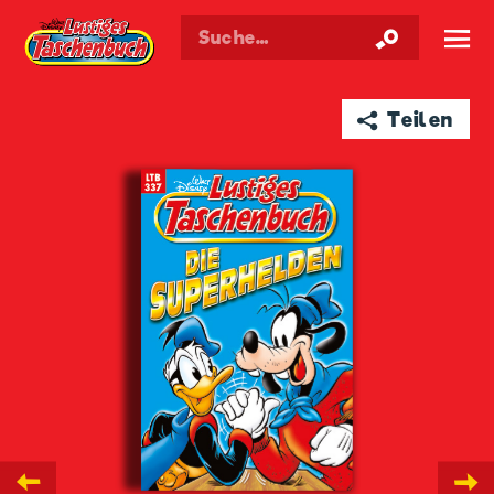
Walt Disneys
Lustiges
Taschenbuch
☰
➦ Teilen
←
→