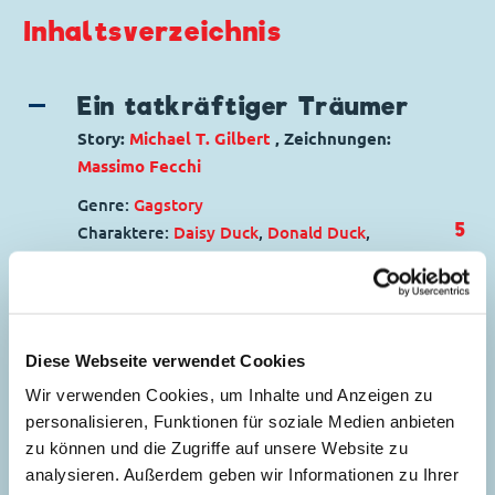
Inhaltsverzeichnis
Ein tatkräftiger Träumer
Story:
Michael T. Gilbert
, Zeichnungen:
Massimo Fecchi
Genre:
Gagstory
5
Charaktere:
Daisy Duck
,
Donald Duck
,
Gustav Gans
,
Tick, Trick und Track
Code: D 2003-223
Originaltitel: Donald Duck Super-Sonic Don
Ursprung: Dänemark
Diese Webseite verwendet Cookies
Seitenanzahl: 35
Wir verwenden Cookies, um Inhalte und Anzeigen zu
personalisieren, Funktionen für soziale Medien anbieten
Kraftfutter für
zu können und die Zugriffe auf unsere Website zu
Supergoof
analysieren. Außerdem geben wir Informationen zu Ihrer
40