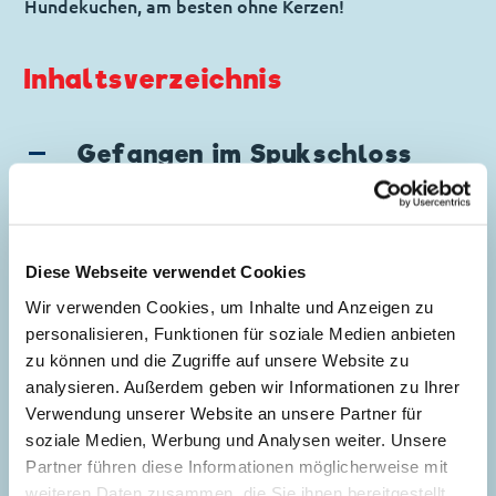
Hundekuchen, am besten ohne Kerzen!
Inhaltsverzeichnis
Gefangen im Spukschloss
Story:
Mark Shaw
und
Laura Shaw
,
Zeichnungen:
Massimo Fecchi
Genre:
Mystery
Gagstory
Diese Webseite verwendet Cookies
Charaktere:
Donald Duck
,
Tick, Trick und
5
Wir verwenden Cookies, um Inhalte und Anzeigen zu
Track
personalisieren, Funktionen für soziale Medien anbieten
Code: D 2004-027
zu können und die Zugriffe auf unsere Website zu
Originaltitel: Donald Duck Spook And
analysieren. Außerdem geben wir Informationen zu Ihrer
Quackers
Verwendung unserer Website an unsere Partner für
Ursprung: Dänemark
soziale Medien, Werbung und Analysen weiter. Unsere
Erstveröffentlichung:
13.09.2005
Partner führen diese Informationen möglicherweise mit
Seitenanzahl: 37
weiteren Daten zusammen, die Sie ihnen bereitgestellt