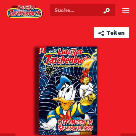
Walt Disneys
Lustiges
Taschenbuch
☰
➦ Teilen