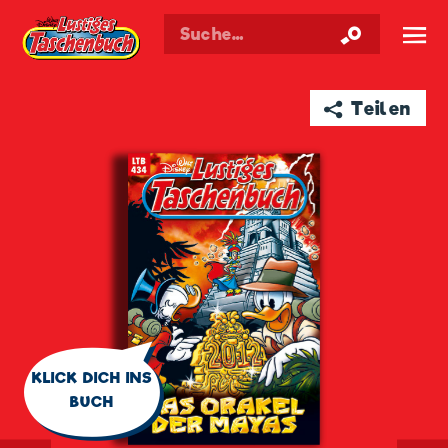
Walt Disneys
Lustiges
Taschenbuch
☰
➦ Teilen
🗨
KLICK DICH INS
BUCH