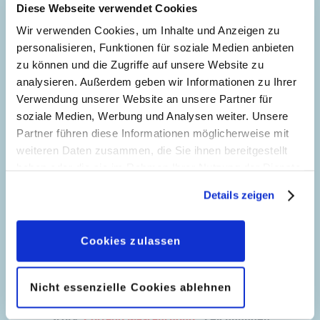
Diese Webseite verwendet Cookies
Zanker
Code: D 2010-032
Wir verwenden Cookies, um Inhalte und Anzeigen zu
Originaltitel: The Underground Movement
personalisieren, Funktionen für soziale Medien anbieten
Ursprung: Dänemark
zu können und die Zugriffe auf unsere Website zu
analysieren. Außerdem geben wir Informationen zu Ihrer
Seitenanzahl: 35
Verwendung unserer Website an unsere Partner für
soziale Medien, Werbung und Analysen weiter. Unsere
Sorglose Helfer
Partner führen diese Informationen möglicherweise mit
40
Story:
Marco Palazzi
, Zeichnungen:
Marco
weiteren Daten zusammen, die Sie ihnen bereitgestellt
Palazzi
haben oder die sie im Rahmen Ihrer Nutzung der Dienste
gesammelt haben. Sofern Sie uns Ihre Einwilligung
Genre:
Einseiter
Details zeigen
geben, können Sie diese jederzeit in der
Charaktere:
Gundel Gaukeley
,
Nimmermehr
Graf Phantula
Datenschutzerklärung
wieder widerrufen.
Code: I TL 2824-02
41
Story:
Bruno Enna
, Zeichnungen:
Fabio
Originaltitel: Party
Cookies zulassen
Celoni
Ursprung: Italien
Genre:
Mystery
Abenteuer
Literarische
Erstveröffentlichung:
12.01.2010
Nicht essenzielle Cookies ablehnen
Parodie
Seitenanzahl: 1
Maskierte Kontrahenten
Charaktere:
Das Schwarze Phantom
,
Goofy
,
113
Story:
Corrado Mastantuono
, Zeichnungen: