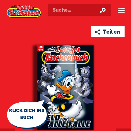
Walt Disneys
Lustiges
Taschenbuch
☰
➦ Teilen
🗨
KLICK DICH INS
BUCH