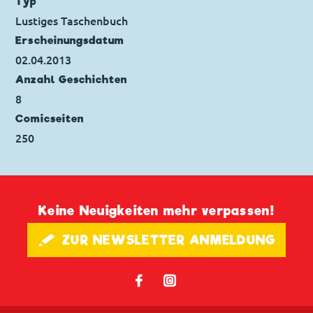
Typ
insonni
Lustiges Taschenbuch
Ursprung: Italien
Erscheinungs­datum
Erstveröffentlichung:
05.02.2008
02.04.2013
Seitenanzahl: 16
Anzahl Geschichten
8
Comicseiten
250
Keine Neuigkeiten mehr verpassen!
🖋 ZUR NEWSLETTER ANMELDUNG
𝖿
📷