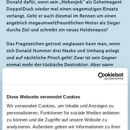
Donald dafür, wenn sein „Nebenjob“ als Geheimagent
DoppelDuck wieder mal einen wagemutigen Einsatz
verlangt. Geht er auch diesmal im Rennen um einen
angeblich megaumweltfreundlichen Motor als Sieger
durchs Ziel und schreibt ein neues Heldenepos?
Das Fragezeichen getrost weglassen kann man, wenn
sich Donald Nummer drei Maske und Umhang anlegt
und auf nächtliche Pirsch geht! Zwar ist sein Gegner
einmal mehr der tückische Destruktor. Aber wann
wäre Phantomias letztendlich mal nicht der Held
gewesen – der Superheld Entenhausens schlechthin?
Inhaltsverzeichnis
Diese Webseite verwendet Cookies
Wir verwenden Cookies, um Inhalte und Anzeigen zu
personalisieren, Funktionen für soziale Medien anbieten
Abflug ins Ungewisse
zu können und die Zugriffe auf unsere Website zu
Story:
Paul Halas
, Zeichnungen:
Massimo
analysieren. Außerdem geben wir Informationen zu Ihrer