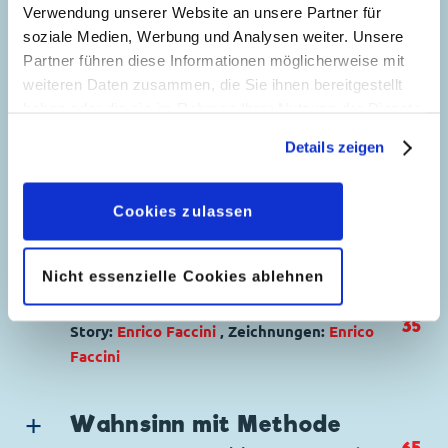
Fecchi
Verwendung unserer Website an unsere Partner für
soziale Medien, Werbung und Analysen weiter. Unsere
Genre:
Gagstory
Partner führen diese Informationen möglicherweise mit
Charaktere:
Donald Duck
,
Tick, Trick und
weiteren Daten zusammen, die Sie ihnen bereitgestellt
5
Track
haben oder die sie im Rahmen Ihrer Nutzung der Dienste
Code: D 2009-172
gesammelt haben. Sofern Sie uns Ihre Einwilligung
Originaltitel: Huey Dewey and Louie The
Details zeigen
geben, können Sie diese jederzeit in der
Greylag Archipelago
Datenschutzerklärung
wieder widerrufen.
Ursprung: Dänemark
Cookies zulassen
Erstveröffentlichung:
26.03.2013
Seitenanzahl: 30
Nicht essenzielle Cookies ablehnen
Die alte Lemington
35
Story:
Enrico Faccini
, Zeichnungen:
Enrico
Faccini
Genre:
Abenteuer
Charaktere:
Goofy
,
Klarabella Kuh
,
Micky
Wahnsinn mit Methode
Maus
,
Minnie Maus
,
Rudi Ross