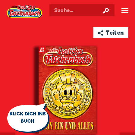
Walt Disneys
Lustiges
Taschenbuch
☰
➦ Teilen
🗨
KLICK DICH INS
BUCH