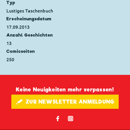
Ursprung: Italien
Typ
Erstveröffentlichung:
14.08.2012
Lustiges Taschenbuch
Seitenanzahl: 26
Erscheinungs­datum
17.09.2013
Anzahl Geschichten
13
Comicseiten
250
Keine Neuigkeiten mehr verpassen!
🖋 ZUR NEWSLETTER ANMELDUNG
𝖿
📷