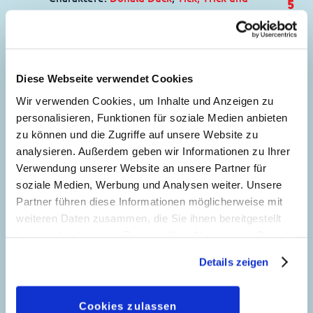
5
Track
Code: D 2009-115
Originaltitel: Donald Duck A Backward Move
Ursprung: Dänemark
Diese Webseite verwendet Cookies
Erstveröffentlichung:
22.09.2013
Wir verwenden Cookies, um Inhalte und Anzeigen zu
Seitenanzahl: 30
personalisieren, Funktionen für soziale Medien anbieten
zu können und die Zugriffe auf unsere Website zu
Sein Ein und Alles
analysieren. Außerdem geben wir Informationen zu Ihrer
35
Story:
Angelo Palmas
, Zeichnungen:
Verwendung unserer Website an unsere Partner für
Alessandro Gottardo
soziale Medien, Werbung und Analysen weiter. Unsere
Partner führen diese Informationen möglicherweise mit
Genre:
Wirtschaftskampf
Dagobert in Not
weiteren Daten zusammen, die Sie ihnen bereitgestellt
Charaktere:
Dagobert Duck
,
Klaas Klever
Das alte Schlachtross
haben oder die sie im Rahmen Ihrer Nutzung der Dienste
Code: I TL 2820-2
60
Story:
Rudy Salvagnini
, Zeichnungen:
gesammelt haben. Sofern Sie uns Ihre Einwilligung
Originaltitel: Zio Paperone spende la NÂ°1
Details zeigen
Andrea Lucci
geben, können Sie diese jederzeit in der
Ursprung: Italien
Datenschutzerklärung
wieder widerrufen.
Genre:
Einseiter
Erstveröffentlichung:
15.12.2009
Cookies zulassen
Charaktere:
Dussel Duck
,
Hubert Bogart
Seitenanzahl: 25