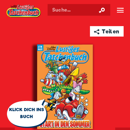
Walt Disneys
Lustiges
Taschenbuch
☰
➦ Teilen
🗨
KLICK DICH INS
BUCH