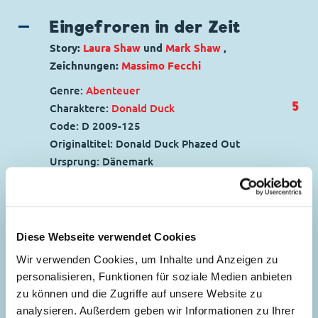
Eingefroren in der Zeit
Story:
Laura Shaw
und
Mark Shaw
,
Zeichnungen:
Massimo Fecchi
Genre:
Abenteuer
5
Charaktere:
Donald Duck
Code: D 2009-125
Originaltitel: Donald Duck Phazed Out
Ursprung: Dänemark
Erstveröffentlichung:
16.08.2015
Seitenanzahl: 36
Ein geheimnisvoller Stern
Diese Webseite verwendet Cookies
41
Story:
Roberto Gagnor
, Zeichnungen:
Wir verwenden Cookies, um Inhalte und Anzeigen zu
personalisieren, Funktionen für soziale Medien anbieten
Giampaolo Soldati
zu können und die Zugriffe auf unsere Website zu
Genre:
Kriminalgeschichte
analysieren. Außerdem geben wir Informationen zu Ihrer