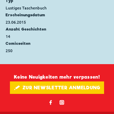
Typ
Seitenanzahl: 1
Lustiges Taschenbuch
Erscheinungs­datum
23.06.2015
Anzahl Geschichten
14
Comicseiten
250
Keine Neuigkeiten mehr verpassen!
🖋 ZUR NEWSLETTER ANMELDUNG
𝖿
📷