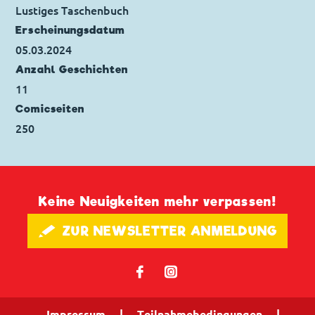
Ursprung: Italien
Lustiges Taschenbuch
Erstveröffentlichung:
10.05.2023
Erscheinungs­datum
Seitenanzahl: 24
05.03.2024
Anzahl Geschichten
11
Comicseiten
250
Keine Neuigkeiten mehr verpassen!
🖋 ZUR NEWSLETTER ANMELDUNG
𝖿
📷
Impressum
|
Teilnahmebedingungen
|