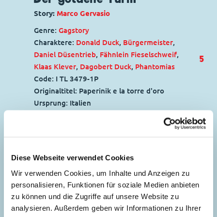
Story:
Marco Gervasio
Genre:
Gagstory
Charaktere:
Donald Duck
,
Bürgermeister
,
Daniel Düsentrieb
,
Fähnlein Fieselschweif
,
5
Klaas Klever
,
Dagobert Duck
,
Phantomias
Code: I TL 3479-1P
Originaltitel: Paperinik e la torre d'oro
Ursprung: Italien
Erstveröffentlichung:
27.07.2022
Seitenanzahl: 78
Aus der Traum
Diese Webseite verwendet Cookies
83
Story:
Enrico Faccini
, Zeichnungen:
Enrico
Wir verwenden Cookies, um Inhalte und Anzeigen zu
Faccini
personalisieren, Funktionen für soziale Medien anbieten
zu können und die Zugriffe auf unsere Website zu
Genre:
Gagstory
analysieren. Außerdem geben wir Informationen zu Ihrer
Charaktere:
Dussel Duck
Schatzsuche auf dem