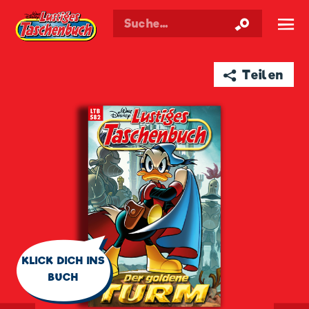
Walt Disneys
Lustiges
Taschenbuch
☰
➦ Teilen
🗨
KLICK DICH INS
BUCH