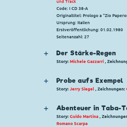
und Track
Code: I CD 38-A
Originaltitel: Prologo a "Zio Pape
Ursprung: Italien
Erstveröffentlichung:
01.02.1980
Seitenanzahl: 27
Der Stärke-Regen
Story:
Michele Gazzarri
, Zeichnun
Genre:
Dagobert in Not
Charaktere:
Dagobert Duck
,
Die Pa
Probe aufs Exempel
Klever
,
Tick, Trick und Track
Story:
Jerry Siegel
, Zeichnungen:
Code: I TL 982-B
Genre:
Dagobert in Not
Originaltitel: Zio Paperone e la pi
Charaktere:
Dagobert Duck
,
Donal
Ursprung: Italien
Abenteuer in Taba-
Code: I TL 967-A
Erstveröffentlichung:
22.09.1974
Story:
Guido Martina
, Zeichnunge
Originaltitel: Paperino erede unive
Seitenanzahl: 22
Romano Scarpa