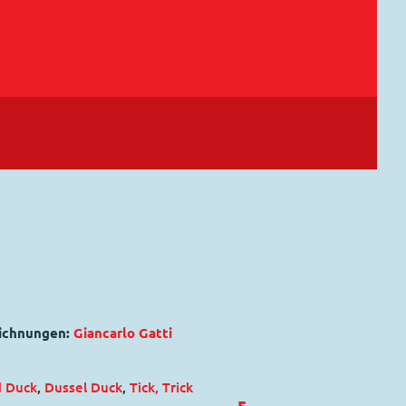
eichnungen:
Giancarlo Gatti
d Duck
,
Dussel Duck
,
Tick, Trick