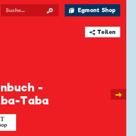
🛍 Egmont Shop
➦ Teilen
enbuch -
→
aba-Taba