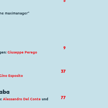
5
rone maximanager"
9
gen:
Giuseppe Perego
nzerknacker
,
Donald Duck
,
Klaas
37
Gino Esposito
oggia inamidante
d Duck
Taba
77
n:
Alessandro Del Conte
und
rsale