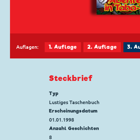
Auflagen:
1. Auflage
2. Auflage
3. A
Steckbrief
Typ
Lustiges Taschenbuch
Erscheinungs­datum
01.01.1998
Anzahl Geschichten
8