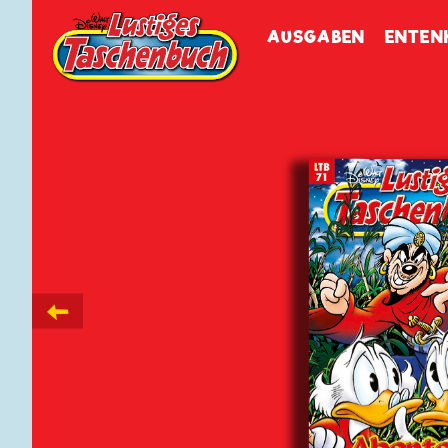
Walt Disneys
Lustiges
Tasch
AUSGABEN
ENTEN
←