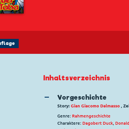
uflage
Inhaltsverzeichnis
Vorgeschichte
Story:
Gian Giacomo Dalmasso
, Z
Genre:
Rahmengeschichte
Charaktere:
Dagobert Duck
,
Donal