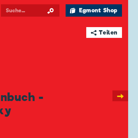
🛍 Egmont Shop
➦ Teilen
enbuch -
→
cky