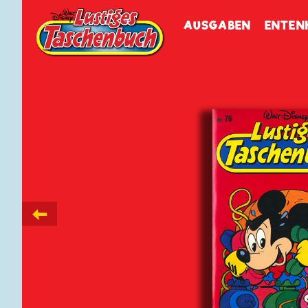
Walt Disneys
Lustiges
Tasch
AUSGABEN
ENTEN
←