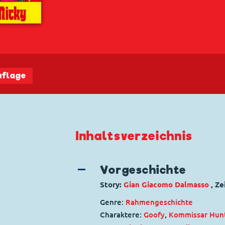
uflage
Inhaltsverzeichnis
Vorgeschichte
Story:
Gian Giacomo Dalmasso
, Z
Genre:
Rahmengeschichte
Charaktere:
Goofy
,
Kommissar Hun