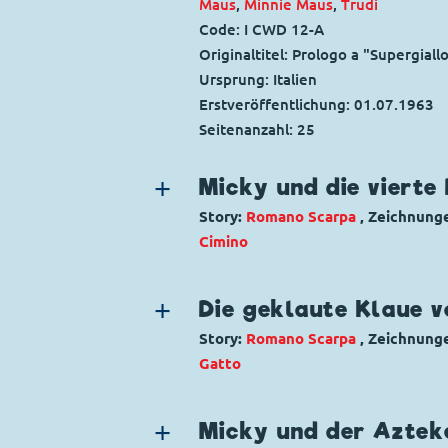
Maus
,
Minnie Maus
,
Trudi
Code: I CWD 12-A
Originaltitel: Prologo a "Supergiall
Ursprung: Italien
Erstveröffentlichung:
01.07.1963
Seitenanzahl: 25
Micky und die vierte
Story:
Romano Scarpa
, Zeichnung
Cimino
Genre:
Kriminalgeschichte
Science-F
Charaktere:
Betömchen
,
Goofy
,
Ins
Die geklaute Klaue v
Klarabella Kuh
,
Kommissar Hunter
,
Story:
Romano Scarpa
, Zeichnung
Ross
Gatto
Code: I TL 206-AP
Genre:
Kriminalgeschichte
Originaltitel: Topolino e la dimens
Charaktere:
Goofy
,
Kommissar Hun
Ursprung: Italien
Micky und der Aztek