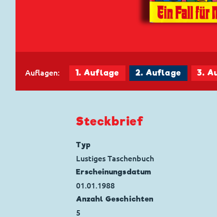
Auflagen:
1. Auflage
2. Auflage
3. A
Steckbrief
Typ
Lustiges Taschenbuch
Erscheinungs­datum
01.01.1988
Anzahl Geschichten
5