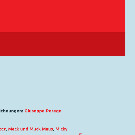
eichnungen:
Giuseppe Perego
ter
,
Mack und Muck Maus
,
Micky