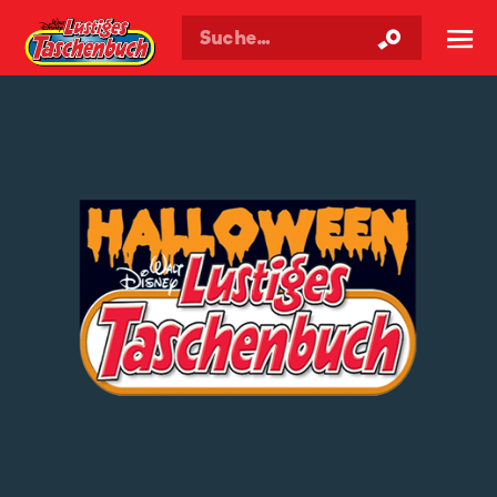
Walt Disneys
Lustiges
Taschenbuch
☰