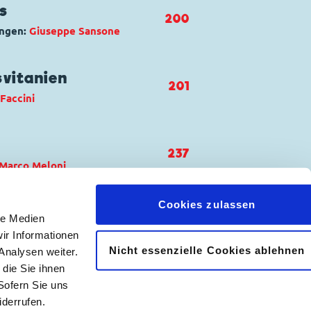
s
200
ungen:
Giuseppe Sansone
stro di Golden Creek
vitanien
201
 Faccini
237
Marco Meloni
di Transvitania
Cookies zulassen
d Duck
,
Gundel Gaukeley
le Medien
ir Informationen
ca magica
Nicht essenzielle Cookies ablehnen
Analysen weiter.
𝖿
📷
die Sie ihnen
Sofern Sie uns
derrufen.