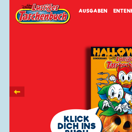
Walt Disneys
Lustiges
Tasch
AUSGABEN
ENTEN
←
🗨
KLICK
DICH INS