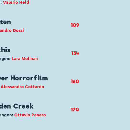
n:
Valerio Held
ntasma dell’opera
us
,
Pluto
oten
109
andro Dossi
della laguna rosa
nald Duck
,
Dagobert Duck
,
Opa
his
134
ngen:
Lara Molinari
 ultraterrena
ogart
Der Horrorfilm
160
:
Alessandro Gottardo
la mummia Khilodhormo
Micky Maus
,
Minnie Maus
,
Rudi
den Creek
170
nungen:
Ottavio Panaro