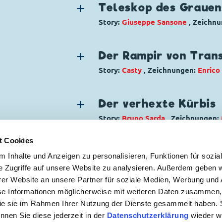
Charaktere:
Dagobert Duck
Ursprung: Italien
Teleskop des Grauen
Code: I TL 3044-6
Erstveröffentlichung:
24.07.2012
Story:
Giuseppe Sansone
, Zeichn
Originaltitel: Zio Paperone e il mo
Seitenanzahl: 10
Genre:
Einseiter
Ursprung: Italien
Charaktere:
Oma Dorette Duck
Erstveröffentlichung:
Der Rampir von Trans
01.04.2014
Code: I TL 2938-02
Seitenanzahl: 30
Story:
Casty
, Zeichnungen:
Enrico
Originaltitel: Telescopio da paura
Genre:
Gagstory
Ursprung: Italien
Charaktere:
Goofy
,
Micky Maus
Erstveröffentlichung:
Der verhexte Kürbis
20.03.2012
Code: I TL 3127-1
Seitenanzahl: 1
Story:
Bruno Sarda
, Zeichnungen:
Originaltitel: Topolino e il rampiro 
Genre:
Gagstory
Ursprung: Italien
t Cookies
Charaktere:
Dagobert Duck
,
Donal
Erstveröffentlichung:
03.11.2015
 Inhalte und Anzeigen zu personalisieren, Funktionen für sozia
Code: I TL 3231-3
Seitenanzahl: 36
e Zugriffe auf unsere Website zu analysieren. Außerdem geben w
Originaltitel: Zio Paperone e la zuc
er Website an unsere Partner für soziale Medien, Werbung und 
Ursprung: Italien
 ZUR NEWSLETTER ANMELDUNG
se Informationen möglicherweise mit weiteren Daten zusammen, 
Erstveröffentlichung:
25.10.2017
 die sie im Rahmen Ihrer Nutzung der Dienste gesammelt haben. 
Seitenanzahl: 18
önnen Sie diese jederzeit in der
Datenschutzerklärung
wieder wi