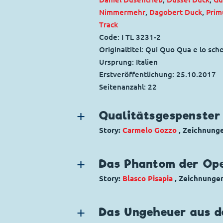
Nimmermehr
,
Dagobert Duck
,
Prim
Track
Code: I TL 3231-2
Originaltitel: Qui Quo Qua e lo sch
Ursprung: Italien
Erstveröffentlichung:
25.10.2017
Seitenanzahl: 22
Qualitätsgespenster
Story:
Carmelo Gozzo
, Zeichnung
Genre:
Gagstory
Charaktere:
Daisy Duck
,
Donald Du
Das Phantom der Op
Code: I PM 224-2
Story:
Blasco Pisapia
, Zeichnunge
Originaltitel: Zio Paperone e gli spe
Genre:
Gagstory
Ursprung: Italien
Charaktere:
Franz Gans
,
Oma Doret
Erstveröffentlichung:
Das Ungeheuer aus 
01.02.1999
Code: I TL 3066-2
Seitenanzahl: 30