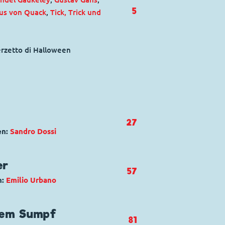
5
us von Quack
,
Tick, Trick und
erzetto di Halloween
27
en:
Sandro Dossi
ck
,
Dussel Duck
,
Dagobert Duck
er
57
n:
Emilio Urbano
ttri D.O.C.
te Duck
,
Ziege Billy
dem Sumpf
81