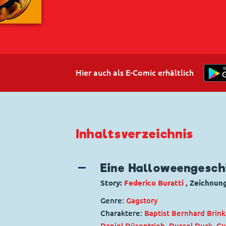
Hier auch als E-Comic erhältlich
Inhaltsverzeichnis
Eine Halloweengesch
Story:
Federico Buratti
, Zeichnun
Genre:
Gagstory
Charaktere:
Baptist Bernhard Brink
Daniel Düsentrieb
,
Dussel Duck
,
Gu