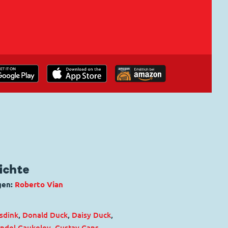
ichte
gen:
Roberto Vian
sdink
,
Donald Duck
,
Daisy Duck
,
ndel Gaukeley
,
Gustav Gans
,