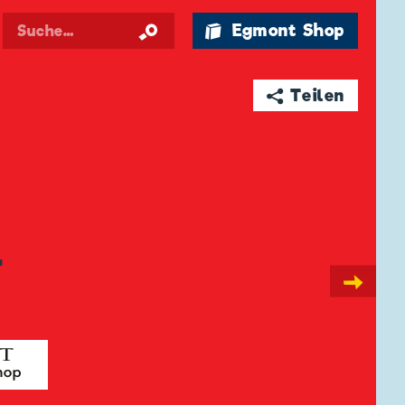
🛍 Egmont Shop
➦ Teilen
-
→