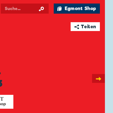
🛍 Egmont Shop
➦ Teilen
-
→
3