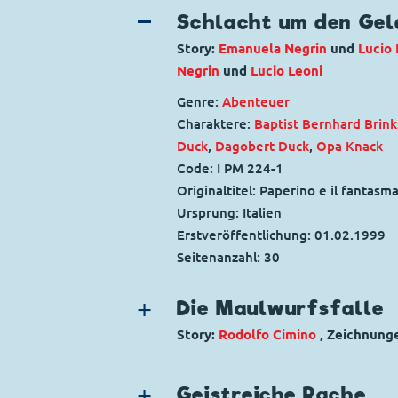
Schlacht um den Gel
Story:
Emanuela Negrin
und
Lucio 
Negrin
und
Lucio Leoni
Genre:
Abenteuer
Charaktere:
Baptist Bernhard Brink
Duck
,
Dagobert Duck
,
Opa Knack
Code: I PM 224-1
Originaltitel: Paperino e il fantasm
Ursprung: Italien
Erstveröffentlichung:
01.02.1999
Seitenanzahl: 30
Die Maulwurfsfalle
Story:
Rodolfo Cimino
, Zeichnung
Genre:
Gagstory
Charaktere:
Goofy
,
Micky Maus
,
Mi
Geistreiche Rache