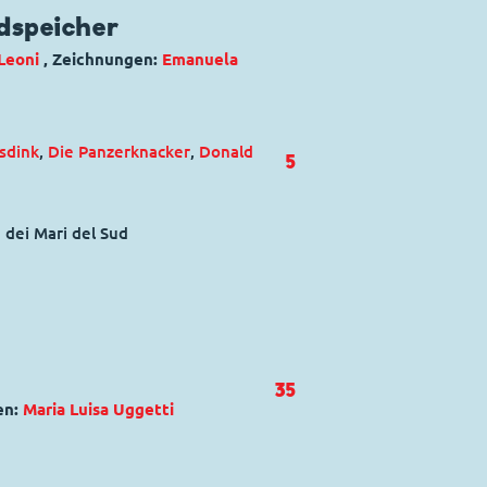
dspeicher
Leoni
, Zeichnungen:
Emanuela
sdink
,
Die Panzerknacker
,
Donald
5
a dei Mari del Sud
35
en:
Maria Luisa Uggetti
nnie Maus