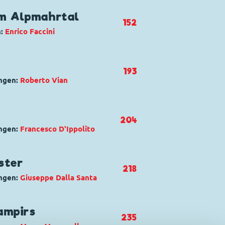
uck
,
Dagobert Duck
,
Phantomias
em Alpmahrtal
152
n:
Enrico Faccini
regata
m
,
Goofy
,
Kommissar Hunter
,
193
,
Zwerg Zwetschge
ngen:
Roberto Vian
 di Borgospettro
t Duck
,
Dussel Duck
,
Megamago
,
204
ngen:
Francesco D'Ippolito
Paperino e Papernova
ck
,
Gundel Gaukeley
,
Madam
ster
218
ngen:
Giuseppe Dalla Santa
Paperino e Papernova
ck
,
Dussel Duck
ampirs
235