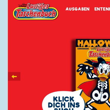
Walt Disneys
Lustiges
Tasch
AUSGABEN
ENTEN
←
🗨
KLICK
DICH INS