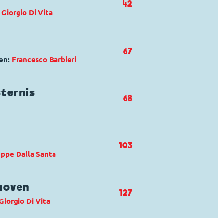
42
:
Giorgio Di Vita
tolona
ck
,
Gustav Gans
,
Phantomias
67
en:
Francesco Barbieri
iere fantasma
sternis
68
Kommissar Hunter
,
Mack und
103
us
,
Rudi Ross
eppe Dalla Santa
el buio
ogart
noven
127
Giorgio Di Vita
illa del brivido