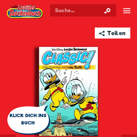
Walt Disneys
Lustiges
Taschenbuch
☰
➦ Teilen
🗨
KLICK DICH INS
BUCH