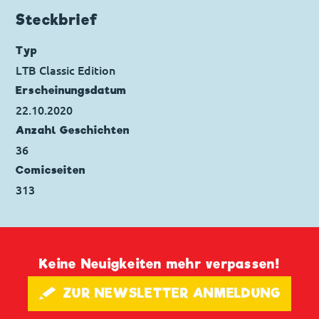
Originaltitel: Search for the Cuspidoria
Steckbrief
Ursprung: USA
Erstveröffentlichung:
01.01.1955
Typ
Seitenanzahl: 10
LTB Classic Edition
Erscheinungs­datum
22.10.2020
Anzahl Geschichten
36
Comicseiten
313
Keine Neuigkeiten mehr verpassen!
🖋 ZUR NEWSLETTER ANMELDUNG