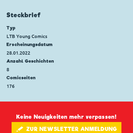
Originaltitel: A Champion Idler
Ursprung: Italien
Steckbrief
Erstveröffentlichung:
28.01.2022
Seitenanzahl: 22
Typ
LTB Young Comics
Erscheinungs­datum
28.01.2022
Anzahl Geschichten
8
Comicseiten
176
Keine Neuigkeiten mehr verpassen!
🖋 ZUR NEWSLETTER ANMELDUNG