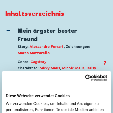
Inhaltsverzeichnis
Mein ärgster bester
Freund
Story:
Alessandro Ferrari
, Zeichnungen:
Marco Mazzarello
Genre:
Gagstory
7
Charaktere:
Micky Maus
,
Minnie Maus
,
Daisy
Duck
,
Goofy
,
Trudi
Originaltitel: My Worst Best Friend
Ursprung: Italien
Erstveröffentlichung:
28.01.2022
Diese Webseite verwendet Cookies
Seitenanzahl: 22
Wir verwenden Cookies, um Inhalte und Anzeigen zu
personalisieren, Funktionen für soziale Medien anbieten