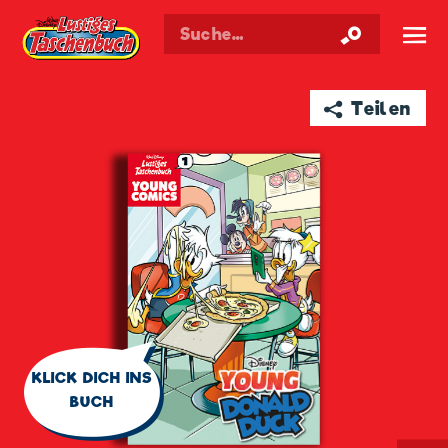
Walt Disneys
Lustiges
Taschenbuch
☰
➦ Teilen
🗨
KLICK DICH INS
BUCH