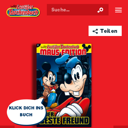
Walt Disneys
Lustiges
Taschenbuch
☰
➦ Teilen
🗨
KLICK DICH INS
BUCH