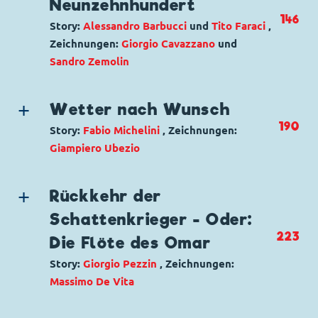
Neunzehnhundert
Originaltitel: Pippo memorabile smemorato
146
Story:
Alessandro Barbucci
und
Tito Faraci
,
Ursprung: Italien
Zeichnungen:
Giorgio Cavazzano
und
Erstveröffentlichung:
06.12.1964
Sandro Zemolin
Seitenanzahl: 15
Genre:
Kriminalgeschichte
Charaktere:
Das Schwarze Phantom
,
Goofy
,
Wetter nach Wunsch
Inspektor Issel
,
Kommissar Hunter
,
Micky
190
Story:
Fabio Michelini
, Zeichnungen:
Maus
,
Minnie Maus
Giampiero Ubezio
Code: I TL 2737-1P
Genre:
Gagstory
Originaltitel: La vera storia di Novecento
Charaktere:
Goofy
,
Mack und Muck Maus
,
Ursprung: Italien
Rückkehr der
Micky Maus
Erstveröffentlichung:
13.05.2008
Schattenkrieger - Oder:
Code: I TL 1635-A
Seitenanzahl: 44
223
Die Flöte des Omar
Originaltitel: Topolino e il rivoluzionario TC
999
Story:
Giorgio Pezzin
, Zeichnungen:
Ursprung: Italien
Massimo De Vita
Erstveröffentlichung:
29.03.1987
Genre:
Kriminalgeschichte
Seitenanzahl: 33