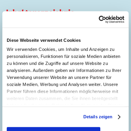
Inhaltsverzeichnis
Königin Zenobia
Diese Webseite verwendet Cookies
Story:
Romano Scarpa
, Zeichnungen:
Romano Scarpa
und
Sandro Zemolin
Wir verwenden Cookies, um Inhalte und Anzeigen zu
personalisieren, Funktionen für soziale Medien anbieten
5
Genre:
Abenteuer
zu können und die Zugriffe auf unsere Website zu
Charaktere:
Goofy
,
Micky Maus
,
Zenobia
,
analysieren. Außerdem geben wir Informationen zu Ihrer
Zenobia
Verwendung unserer Website an unsere Partner für
Code: I TP 6-1
soziale Medien, Werbung und Analysen weiter. Unsere
Seitenanzahl: 32
Partner führen diese Informationen möglicherweise mit
weiteren Daten zusammen, die Sie ihnen bereitgestellt
Die Ex-Akten
haben oder die sie im Rahmen Ihrer Nutzung der Dienste
37
gesammelt haben. Sofern Sie uns Ihre Einwilligung
Story:
Rudy Salvagnini
, Zeichnungen:
Details zeigen
geben, können Sie diese jederzeit in der
Alessandro Perina
Datenschutzerklärung
wieder widerrufen.
Genre:
Mystery