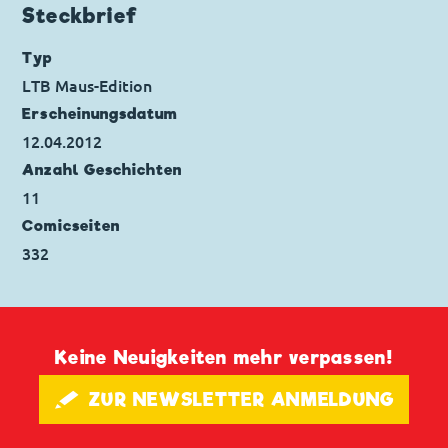
Trudi
,
Zenobia
Steckbrief
Code: I TL 1468-AP
Originaltitel: Topolino e le rane saltatrici
Typ
Ursprung: Italien
LTB Maus-Edition
Erstveröffentlichung:
15.01.1984
Erscheinungs­datum
Seitenanzahl: 56
12.04.2012
Anzahl Geschichten
11
Comicseiten
332
Keine Neuigkeiten mehr verpassen!
🖋 ZUR NEWSLETTER ANMELDUNG