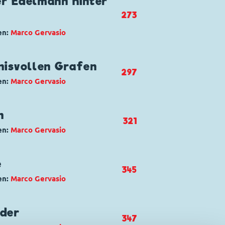
er Edelmann hinter
273
en:
Marco Gervasio
kett
,
Darendorf Düsentrieb
nisvollen Grafen
297
en:
Marco Gervasio
schera
kett
,
Dolly Duck
n
321
en:
Marco Gervasio
kett
,
Detta von Duz
,
Kommissar
e
345
en:
Marco Gervasio
ake
ett
uder
347