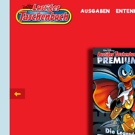
Walt Disneys
Lustiges
Tasch
AUSGABEN
ENTEN
←