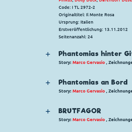
Code: I TL 2972-2
Originaltitel: Il Monte Rosa
Ursprung: Italien
Erstveröffentlichung:
13.11.2012
Seitenanzahl: 24
Phantomias hinter Gi
Story:
Marco Gervasio
, Zeichnung
Genre:
Superhelden
Charaktere:
Phantomias
,
Lord Quac
Phantomias an Bord
Pinkus
,
Adele Pinkus
,
Darendorf Dü
Story:
Marco Gervasio
, Zeichnung
Code: I TL 2973-2
Genre:
Superhelden
Originaltitel: L'evasione di Fantômi
Charaktere:
Phantomias
,
Lord Quac
Ursprung: Italien
BRUTFAGOR
Pinkus
,
Dolly Duck
,
Darendorf Düse
Erstveröffentlichung:
20.11.2012
Story:
Marco Gervasio
, Zeichnung
Code: I TL 2974-2
Seitenanzahl: 24
Genre:
Superhelden
Originaltitel: Fantômius a bordo