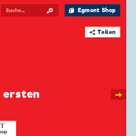
🛍 Egmont Shop
➦ Teilen
 ersten
→