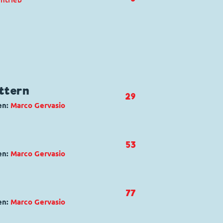
ttern
29
en:
Marco Gervasio
kett
,
Detta von Duz
,
Kommissar
53
sentrieb
en:
Marco Gervasio
us
kett
,
Adele Pinkus
,
Kommissar
77
ntrieb
en:
Marco Gervasio