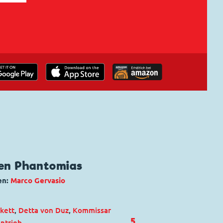
ten Phantomias
en:
Marco Gervasio
kett
,
Detta von Duz
,
Kommissar
5
ntrieb