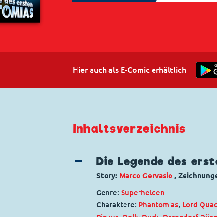
Hier auch als E-Comic erhältlich
Inhaltsverzeichnis
Die Legende des ers
Story:
Marco Gervasio
, Zeichnung
Genre:
Superhelden
Charaktere:
Phantomias
,
Lord Quac
Pinkus
,
Dolly Duck
,
Darendorf Düse