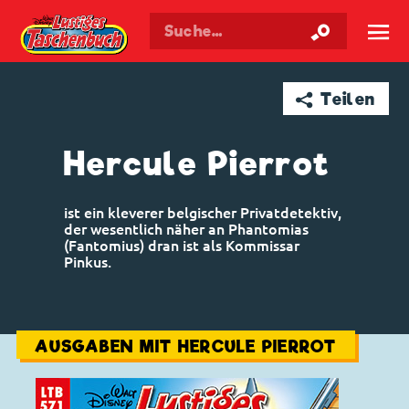
Walt Disneys
Lustiges
Taschenbuch
☰
➦ Teilen
Hercule Pierrot
ist ein kleverer belgischer Privatdetektiv,
der wesentlich näher an Phantomias
(Fantomius) dran ist als Kommissar
Pinkus.
AUSGABEN MIT HERCULE PIERROT