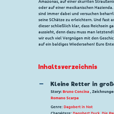
Amazonas, auf einer skurrilen Straußeni
oder auf einer mexikanischen Hazienda
sind immer dabei und versuchen beharrl
seine SChätze zu erleichtern. Und fast
dieser schließlich klar, dass Reichsein ga
aussieht, denn dazu muss man letztendl
wir euch viel Vergnügen mit den Geschi
auf ein baldiges Wiedersehen! Eure Ent
Inhaltsverzeichnis
Kleine Retter in gro
Story:
Bruno Concina
, Zeichnunge
Romano Scarpa
Genre:
Dagobert in Not
Charaktere:
Dagobert Duck
,
Die Pa