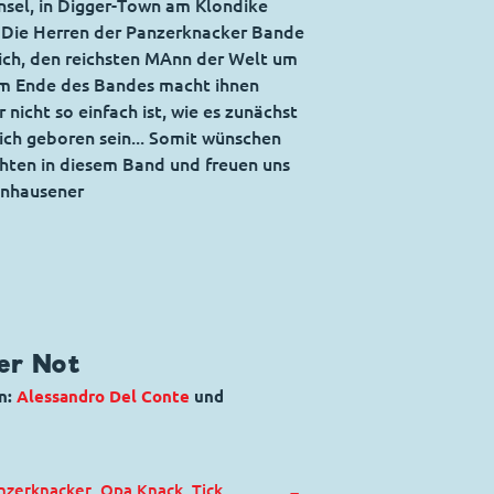
nsel, in Digger-Town am Klondike
. Die Herren der Panzerknacker Bande
ich, den reichsten MAnn der Welt um
 am Ende des Bandes macht ihnen
r nicht so einfach ist, wie es zunächst
ich geboren sein... Somit wünschen
chten in diesem Band und freuen uns
enhausener
ßer Not
n:
Alessandro Del Conte
und
nzerknacker
,
Opa Knack
,
Tick,