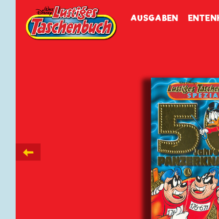
Walt Disneys
Lustiges
Tasch
AUSGABEN
ENTEN
←