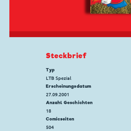
Steckbrief
Typ
LTB Spezial
Erscheinungs­datum
27.09.2001
Anzahl Geschichten
18
Comicseiten
504