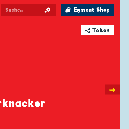
🛍 Egmont Shop
➦ Teilen
→
rknacker