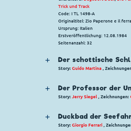
Trick und Track
Code: I TL 1498-A
Originaltitel: Zio Paperone e il ferr
Ursprung: Italien
Erstveröffentlichung:
12.08.1984
Seitenanzahl: 32
Der schottische Schl
Story:
Guido Martina
, Zeichnunge
Genre:
Wirtschaftskampf
Mystery
Charaktere:
Dagobert Duck
,
Die Pa
Der Professor der U
Klever
,
Tick, Trick und Track
Story:
Jerry Siegel
, Zeichnungen:
Code: I TL 1326-A
Genre:
Gagstory
Originaltitel: Zio Paperone e il cas
Charaktere:
Dagobert Duck
,
Die Pa
Ursprung: Italien
Duckbad der Seefah
Code: I TL 1146-B
Erstveröffentlichung:
26.04.1981
Story:
Giorgio Ferrari
, Zeichnunge
Originaltitel: I Bassotti e il profess
Seitenanzahl: 25