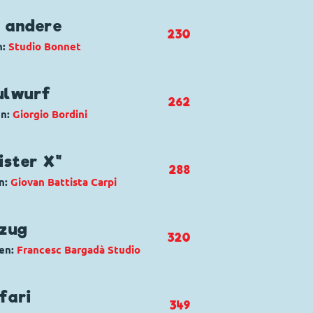
e andere
230
n:
Studio Bonnet
 Flyaway Thief
nzerknacker
,
Donald Duck
,
Tick,
ulwurf
262
en:
Giorgio Bordini
perazione S
nzerknacker
,
Donald Duck
,
Hugo
ister X"
288
n:
Giovan Battista Carpi
otto salassato
nzerknacker
,
Donald Duck
,
bzug
320
en:
Francesc Bargadà Studio
roe
 Düsentrieb
,
Die Panzerknacker
,
fari
349
ick und Track