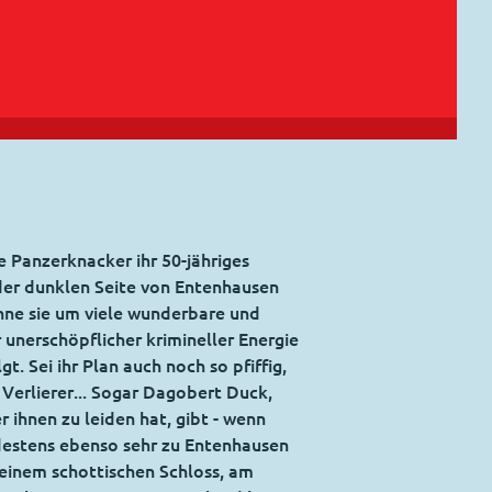
e Panzerknacker ihr 50-jähriges
 der dunklen Seite von Entenhausen
hne sie um viele wunderbare und
unerschöpflicher krimineller Energie
t. Sei ihr Plan auch noch so pfiffig,
Verlierer... Sogar Dagobert Duck,
ihnen zu leiden hat, gibt - wenn
ndestens ebenso sehr zu Entenhausen
n einem schottischen Schloss, am