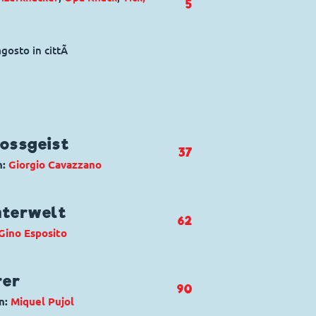
5
agosto in cittÃ
ossgeist
37
n:
Giorgio Cavazzano
nzerknacker
,
Donald Duck
,
Klaas
nterwelt
62
Gino Esposito
tello del fantasma
nzerknacker
rer
90
n:
Miquel Pujol
ore della mala