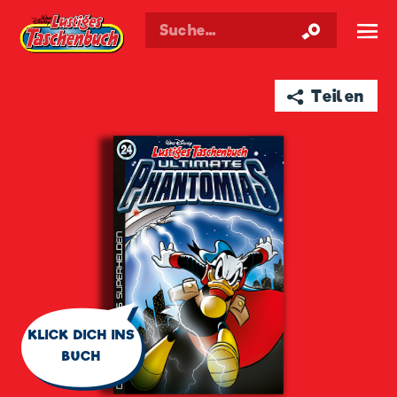
Walt Disneys
Lustiges
Taschenbuch
☰
➦ Teilen
🗨
KLICK DICH INS
BUCH