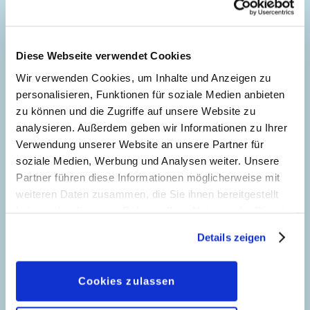
Ein ruhiges Fest
Story:
Bruno Concina
, Zeichnungen:
Blasco
Diese Webseite verwendet Cookies
Pisapia
und
Guglielmo Venturini
Wir verwenden Cookies, um Inhalte und Anzeigen zu
Genre:
Superhelden
personalisieren, Funktionen für soziale Medien anbieten
Charaktere:
Bürgermeister
,
Daisy Duck
,
zu können und die Zugriffe auf unsere Website zu
Donald Duck
,
Franz Gans
,
Oma Dorette
analysieren. Außerdem geben wir Informationen zu Ihrer
7
Verwendung unserer Website an unsere Partner für
Duck
,
Dagobert Duck
,
Phantomias
,
Tick,
soziale Medien, Werbung und Analysen weiter. Unsere
Trick und Track
Partner führen diese Informationen möglicherweise mit
Code: I PK 63-1
weiteren Daten zusammen, die Sie ihnen bereitgestellt
Originaltitel: Paperinik e il Natale tranquillo
haben oder die sie im Rahmen Ihrer Nutzung der Dienste
Ursprung: Italien
gesammelt haben. Sofern Sie uns Ihre Einwilligung
Erstveröffentlichung:
01.12.1998
Details zeigen
geben, können Sie diese jederzeit in der
Seitenanzahl: 37
Datenschutzerklärung
wieder widerrufen.
Cookies zulassen
Weihnachtsmann in Not
44
Story:
Sergio Tulipano
, Zeichnungen: