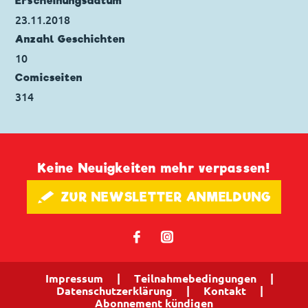
Erscheinungs­datum
23.11.2018
Anzahl Geschichten
10
Comicseiten
314
Keine Neuigkeiten mehr verpassen!
🖋 ZUR NEWSLETTER ANMELDUNG
𝖿
📷
Impressum
|
Teilnahmebedingungen
|
Datenschutzerklärung
|
Kontakt
|
Abonnement kündigen