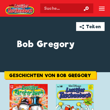
Walt Disneys
Lustiges
Taschenbuch
☰
➦ Teilen
Bob Gregory
GESCHICHTEN VON BOB GREGORY