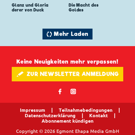
Glanz und Gloria
Die Macht des
derer von Duck
Goldes
🔄 Mehr Laden
Keine Neuigkeiten mehr verpassen!
🖋 ZUR NEWSLETTER ANMELDUNG
𝖿
📷
Impressum
|
Teilnahmebedingungen
|
Datenschutzerklärung
|
Kontakt
|
Abonnement kündigen
Copyright © 2026 Egmont Ehapa Media GmbH