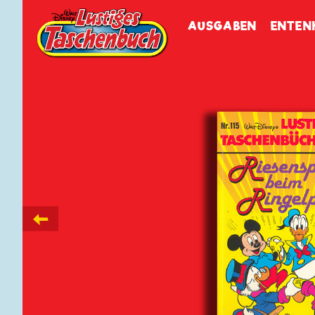
Walt Disneys
Lustiges
Tasch
AUSGABEN
ENTEN
←