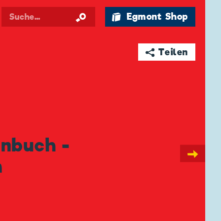
🛍 Egmont Shop
➦ Teilen
enbuch -
→
m