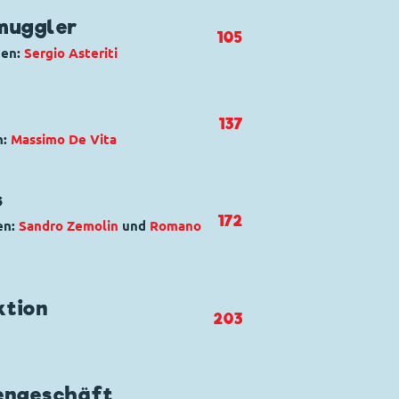
lla coppa
nzerknacker
,
Donald Duck
,
Tick,
muggler
105
gen:
Sergio Asteriti
sche spione
Kommissar Hunter
,
Micky Maus
,
137
n:
Massimo De Vita
´sche Erfindungen
bile
nzerknacker
,
Donald Duck
,
Tick,
s
172
en:
Sandro Zemolin
und
Romano
re greggio
nnie Maus
ktion
203
del sud"
engeschäft