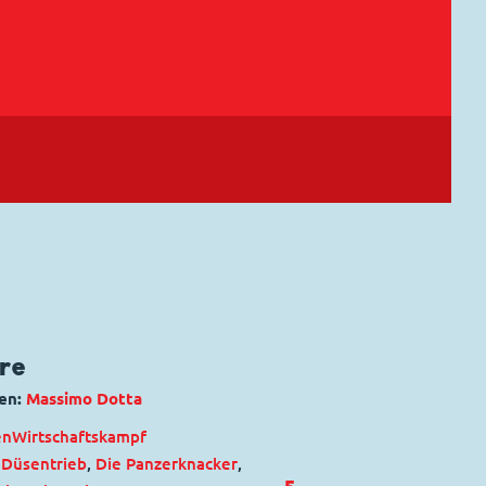
äre
en:
Massimo Dotta
en
Wirtschaftskampf
 Düsentrieb
,
Die Panzerknacker
,