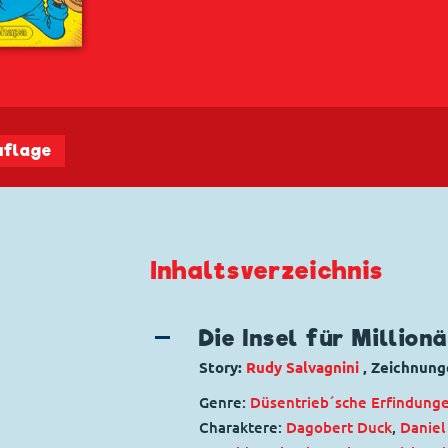
uflage
Inhaltsverzeichnis
Die Insel für Million
Story:
Rudy Salvagnini
, Zeichnung
Genre:
Düsentrieb´sche Erfindung
Charaktere:
Dagobert Duck
,
Daniel