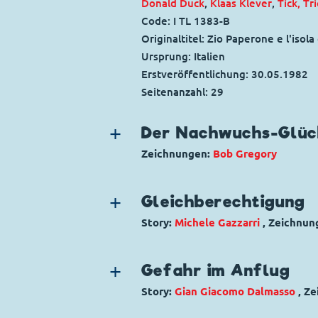
Donald Duck
,
Klaas Klever
,
Tick, Tr
Code: I TL 1383-B
Originaltitel: Zio Paperone e l'isola 
Ursprung: Italien
Erstveröffentlichung:
30.05.1982
Seitenanzahl: 29
Der Nachwuchs-Glüc
Zeichnungen:
Bob Gregory
Genre:
Gagstory
Charaktere:
Fähnlein Fieselschweif
Gleichberechtigung
Oberstwaldmeister
,
Tick, Trick und
Story:
Michele Gazzarri
, Zeichnun
Code: W JW 69-01
Genre:
Kriminalgeschichte
Originaltitel: The Junior Woodchuc
Charaktere:
Goofy
,
Klarabella Kuh
,
Ursprung: U.S.-Comichefte
Gefahr im Anflug
Minnie Maus
Erstveröffentlichung:
01.08.1981
Story:
Gian Giacomo Dalmasso
, Z
Code: I TL 1070-B
Seitenanzahl: 10
Genre:
Dagobert in Not