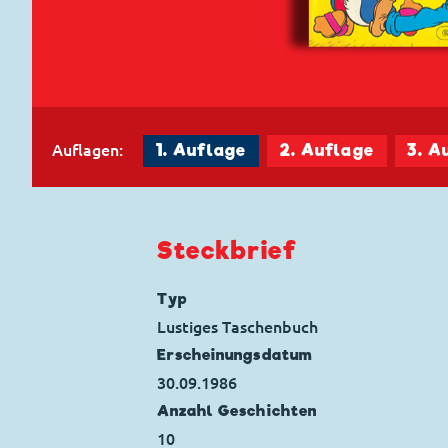
Auflagen:
1. Auflage
2. Auflage
3. A
Steckbrief
Typ
Lustiges Taschenbuch
Erscheinungs­datum
30.09.1986
Anzahl Geschichten
10