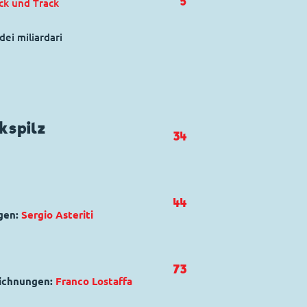
5
ick und Track
dei miliardari
kspilz
34
,
Giesbert Gans
,
44
 Track
gen:
Sergio Asteriti
ks The Visiting Clyde
Kommissar Hunter
,
Micky Maus
,
73
eichnungen:
Franco Lostaffa