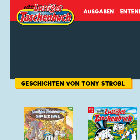
Walt Disneys
Lustiges
Tasch
AUSGABEN
ENTEN
GESCHICHTEN VON TONY STROBL