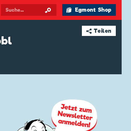
🛍 Egmont Shop
➦ Teilen
obl