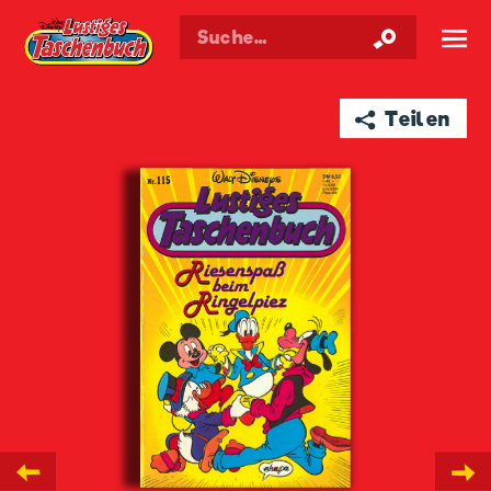
Walt Disneys
Lustiges
Taschenbuch
☰
➦ Teilen
←
→