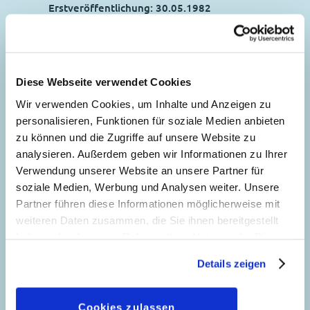
Erstveröffentlichung:
30.05.1982
Seitenanzahl: 29
Der Nachwuchs-
Diese Webseite verwendet Cookies
34
Glückspilz
Wir verwenden Cookies, um Inhalte und Anzeigen zu
Zeichnungen:
Bob Gregory
personalisieren, Funktionen für soziale Medien anbieten
Genre:
Gagstory
zu können und die Zugriffe auf unsere Website zu
Charaktere:
Fähnlein Fieselschweif
,
Giesbert
Gleichberechtigung
analysieren. Außerdem geben wir Informationen zu Ihrer
Gans
,
Oberstwaldmeister
,
Tick, Trick und
Verwendung unserer Website an unsere Partner für
44
Story:
Michele Gazzarri
, Zeichnungen:
Track
soziale Medien, Werbung und Analysen weiter. Unsere
Sergio Asteriti
Code: W JW 69-01
Partner führen diese Informationen möglicherweise mit
Genre:
Kriminalgeschichte
Originaltitel: The Junior Woodchucks The
weiteren Daten zusammen, die Sie ihnen bereitgestellt
Charaktere:
Goofy
,
Klarabella Kuh
,
Visiting Clyde
Gefahr im Anflug
haben oder die sie im Rahmen Ihrer Nutzung der Dienste
Kommissar Hunter
,
Micky Maus
,
Minnie
gesammelt haben. Sofern Sie uns Ihre Einwilligung
Ursprung: U.S.-Comichefte
73
Story:
Gian Giacomo Dalmasso
,
Details zeigen
Maus
geben, können Sie diese jederzeit in der
Erstveröffentlichung:
01.08.1981
Zeichnungen:
Franco Lostaffa
Code: I TL 1070-B
Datenschutzerklärung
wieder widerrufen.
Seitenanzahl: 10
Genre:
Dagobert in Not
Originaltitel: Topolino e la caccia alla coppa
Cookies zulassen