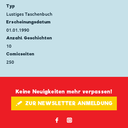
Ursprung: Disney Studio (foreign market
Typ
stories)
Lustiges Taschenbuch
Erstveröffentlichung:
01.02.1978
Erscheinungs­datum
Seitenanzahl: 13
01.01.1990
Anzahl Geschichten
10
Comicseiten
250
Keine Neuigkeiten mehr verpassen!
🖋 ZUR NEWSLETTER ANMELDUNG
𝖿
📷