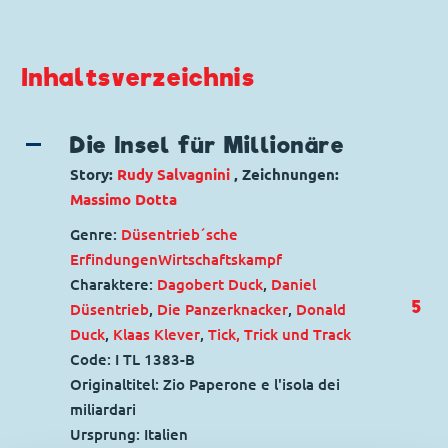
Inhaltsverzeichnis
Die Insel für Millionäre
Story:
Rudy Salvagnini
, Zeichnungen:
Massimo Dotta
Genre:
Düsentrieb´sche
Erfindungen
Wirtschaftskampf
Charaktere:
Dagobert Duck
,
Daniel
5
Düsentrieb
,
Die Panzerknacker
,
Donald
Duck
,
Klaas Klever
,
Tick, Trick und Track
Code: I TL 1383-B
Originaltitel: Zio Paperone e l'isola dei
miliardari
Ursprung: Italien