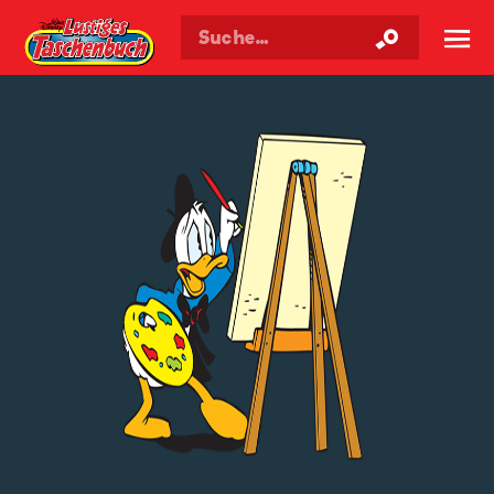
Walt Disneys
Lustiges
Taschenbuch
☰