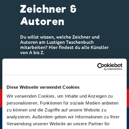
Zeichner &
Autoren
Du willst wissen, welche Zeichner und
Autoren am Lustigen Taschenbuch
mitarbeiten? Hier findest du alle Künstler
von A bis Z.
Diese Webseite verwendet Cookies
Wir verwenden Cookies, um Inhalte und Anzeigen zu
U
A
B
C
D
E
F
G
H
I
J
K
L
M
N
O
P
Q
R
S
T
V
W
X
Y
Z
personalisieren, Funktionen für soziale Medien anbieten
zu können und die Zugriffe auf unsere Website zu
KÜNSTLER VON A-Z
analysieren. Außerdem geben wir Informationen zu Ihrer
U
Verwendung unserer Website an unsere Partner für
Ubezio,
Uggetti,