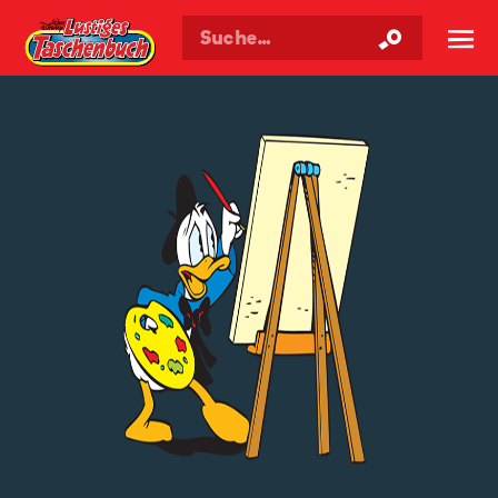
Walt Disneys
Lustiges
Taschenbuch
☰