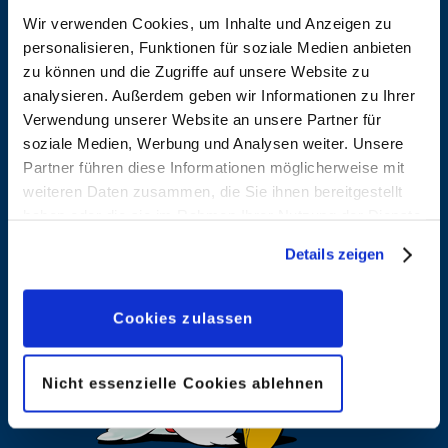
Kaled Kalil
Wir verwenden Cookies, um Inhalte und Anzeigen zu
Entdecken
personalisieren, Funktionen für soziale Medien anbieten
Entdecken
zu können und die Zugriffe auf unsere Website zu
analysieren. Außerdem geben wir Informationen zu Ihrer
Verwendung unserer Website an unsere Partner für
Karp, Bob
Katz, Joel
soziale Medien, Werbung und Analysen weiter. Unsere
Entdecken
Entdecken
Partner führen diese Informationen möglicherweise mit
weiteren Daten zusammen, die Sie ihnen bereitgestellt
haben oder die sie im Rahmen Ihrer Nutzung der Dienste
gesammelt haben. Sofern Sie uns Ihre Einwilligung
Details zeigen
geben, können Sie diese jederzeit in der
Datenschutzerklärung
wieder widerrufen.
Cookies zulassen
Nicht essenzielle Cookies ablehnen