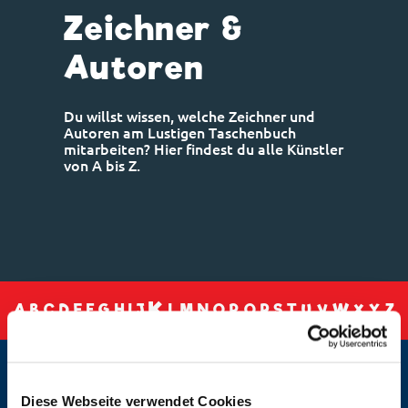
Zeichner &
Autoren
Du willst wissen, welche Zeichner und
Autoren am Lustigen Taschenbuch
mitarbeiten? Hier findest du alle Künstler
von A bis Z.
K
A
B
C
D
E
F
G
H
I
J
L
M
N
O
P
Q
R
S
T
U
V
W
X
Y
Z
KÜNSTLER VON A-Z
K
Kanbour,
Kane, John
Diese Webseite verwendet Cookies