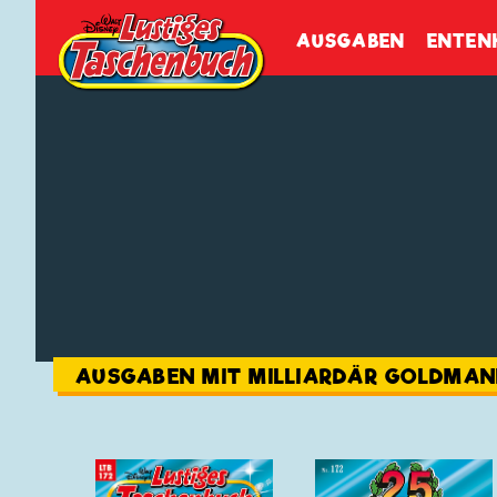
Walt Disneys
Lustiges
Tasch
AUSGABEN
ENTEN
AUSGABEN MIT MILLIARDÄR GOLDMA