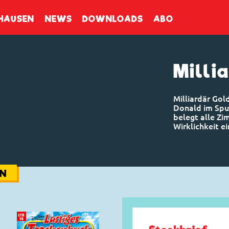
enbuch
HAUSEN
NEWS
DOWNLOADS
ABO
Milli
Milliardär Gol
Donald im Spu
belegt alle Zi
Wirklichkeit ei
NN