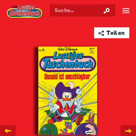
Walt Disneys
Lustiges
Taschenbuch
☰
➦ Teilen
←
→