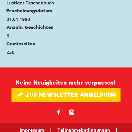
Lustiges Taschenbuch
Seitenanzahl: 38
Erscheinungs­datum
01.01.1990
Anzahl Geschichten
6
Comicseiten
250
Keine Neuigkeiten mehr verpassen!
🖋 ZUR NEWSLETTER ANMELDUNG
𝖿
📷
Impressum
|
Teilnahmebedingungen
|