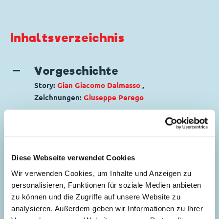
Inhaltsverzeichnis
Vorgeschichte
Story:
Gian Giacomo Dalmasso
,
Zeichnungen:
Giuseppe Perego
Genre:
Rahmengeschichte
Charaktere:
Dagobert Duck
,
Donald Duck
,
5
Goofy
,
Gustav Gans
,
Micky Maus
,
Primus von
Quack
,
Tick, Trick und Track
Diese Webseite verwendet Cookies
Code: I CWD 41-A
Wir verwenden Cookies, um Inhalte und Anzeigen zu
Originaltitel: Prologo a "Paperin Fracassa"
personalisieren, Funktionen für soziale Medien anbieten
Ursprung: Italien
zu können und die Zugriffe auf unsere Website zu
Erstveröffentlichung:
01.09.1971
analysieren. Außerdem geben wir Informationen zu Ihrer
Seitenanzahl: 27