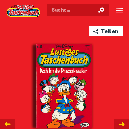
Walt Disneys
Lustiges
Taschenbuch
☰
➦ Teilen
←
→