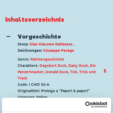
Inhaltsverzeichnis
Vorgeschichte
Story:
Gian Giacomo Dalmasso
,
Zeichnungen:
Giuseppe Perego
Genre:
Rahmengeschichte
Charaktere:
Dagobert Duck
,
Daisy Duck
,
Die
5
Panzerknacker
,
Donald Duck
,
Tick, Trick und
Track
Code: I CWD 35-A
Originaltitel: Prologo a "Paperi & paperi"
Ursprung: Italien
Erstveröffentlichung:
01.03.1970
Seitenanzahl: 28