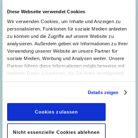
Diese Webseite verwendet Cookies
Onkel Dagobert und das
Wir verwenden Cookies, um Inhalte und Anzeigen zu
Wünschelkraut
16
personalisieren, Funktionen für soziale Medien anbieten
Story:
Giulio Chierchini
, Zeichnungen:
zu können und die Zugriffe auf unsere Website zu
Giulio Chierchini
analysieren. Außerdem geben wir Informationen zu Ihrer
Verwendung unserer Website an unsere Partner für
Genre:
Schatzsuche
soziale Medien, Werbung und Analysen weiter. Unsere
Charaktere:
Dagobert Duck
,
Die
Donald als
Partner führen diese Informationen möglicherweise mit
Panzerknacker
,
Donald Duck
,
Primus von
57
Klassensprecher
weiteren Daten zusammen, die Sie ihnen bereitgestellt
Quack
,
Tick, Trick und Track
haben oder die sie im Rahmen Ihrer Nutzung der Dienste
Zeichnungen:
Luciano Gatto
Code: I TL 460-D
gesammelt haben. Sofern Sie uns Ihre Einwilligung
Originaltitel: Zio Paperone e la voglia
Genre:
Gagstory
Details zeigen
geben, können Sie diese jederzeit in der
dell'erba voglio
Charaktere:
Dagobert Duck
,
Die
Onkel Dagobert glaubt
Datenschutzerklärung
wieder widerrufen.
Ursprung: Italien
Panzerknacker
,
Donald Duck
,
Primus von
nicht an Horoskope
Cookies zulassen
Erstveröffentlichung:
20.09.1964
93
Quack
,
Tick, Trick und Track
Seitenanzahl: 38
Story:
Guido Martina
, Zeichnungen:
Code: I TL 495-C
Luciano Gatto
Originaltitel: Paperino e la scuola per adulti
Nicht essenzielle Cookies ablehnen
Ursprung: Italien