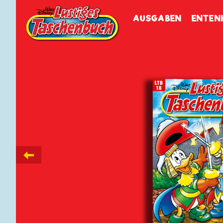
Walt Disneys
Lustiges
Tasch
AUSGABEN
ENTEN
←