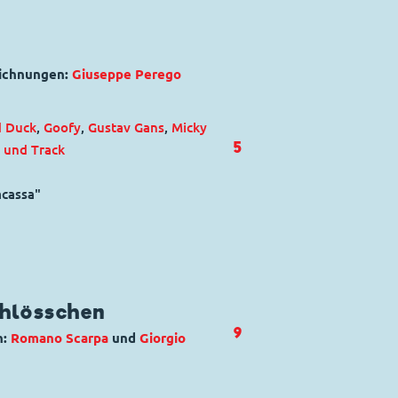
eichnungen:
Giuseppe Perego
d Duck
,
Goofy
,
Gustav Gans
,
Micky
5
k und Track
acassa"
chlösschen
9
n:
Romano Scarpa
und
Giorgio