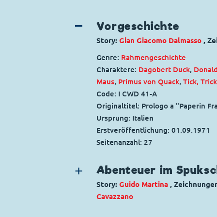
Vorgeschichte
Story:
Gian Giacomo Dalmasso
, Z
Genre:
Rahmengeschichte
Charaktere:
Dagobert Duck
,
Donal
Maus
,
Primus von Quack
,
Tick, Tric
Code: I CWD 41-A
Originaltitel: Prologo a "Paperin Fr
Ursprung: Italien
Erstveröffentlichung:
01.09.1971
Seitenanzahl: 27
Abenteuer im Spuks
Story:
Guido Martina
, Zeichnunge
Cavazzano
Genre:
Fantasy