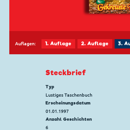
Auflagen:
1. Auflage
2. Auflage
3. A
Steckbrief
Typ
Lustiges Taschenbuch
Erscheinungs­datum
01.01.1997
Anzahl Geschichten
6