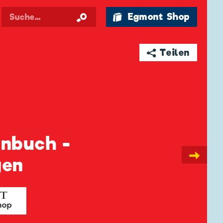
🛍 Egmont Shop
➦ Teilen
enbuch -
→
gen