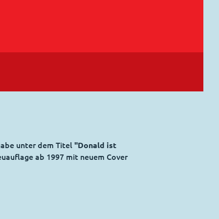
gabe unter dem Titel
"Donald ist
Neuauflage ab 1997 mit neuem Cover