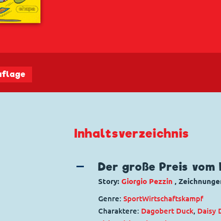
uflage
Inhaltsverzeichnis
Der große Preis vom 
Story:
Giorgio Pezzin
, Zeichnunge
Genre:
Sport
Wirtschaftskampf
Charaktere:
Dagobert Duck
,
Daisy 