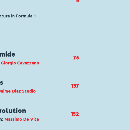
5
entura in Formula 1
amide
76
:
Giorgio Cavazzano
Duck
,
Klaas Klever
,
Quacky
s
137
Jaime Diaz Studio
ramide capovolta
ans
,
Tick, Trick und Track
volution
152
n:
Massimo De Vita
ne's School For Good Luck