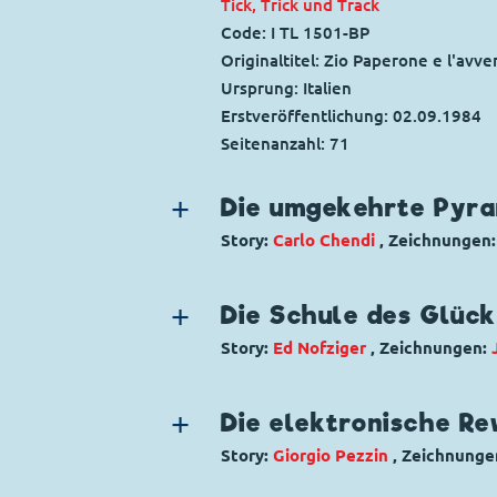
Tick, Trick und Track
Code: I TL 1501-BP
Originaltitel: Zio Paperone e l'avv
Ursprung: Italien
Erstveröffentlichung:
02.09.1984
Seitenanzahl: 71
Die umgekehrte Pyr
Story:
Carlo Chendi
, Zeichnungen
Genre:
Schatzsuche
Charaktere:
Dagobert Duck
,
Daisy 
Die Schule des Glück
Code: I TL 1462-AP
Story:
Ed Nofziger
, Zeichnungen:
Originaltitel: Zio Paperone e la pi
Genre:
Gagstory
Ursprung: Italien
Charaktere:
Donald Duck
,
Gustav G
Erstveröffentlichung:
Die elektronische Re
04.12.1983
Code: S 83137
Seitenanzahl: 61
Story:
Giorgio Pezzin
, Zeichnunge
Originaltitel: Donald Duck Gladsto
Genre:
Historisches Thema