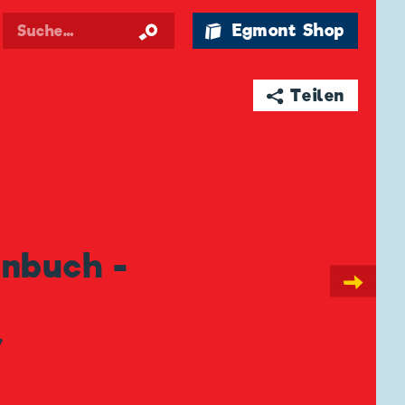
🛍 Egmont Shop
➦ Teilen
enbuch -
→
r