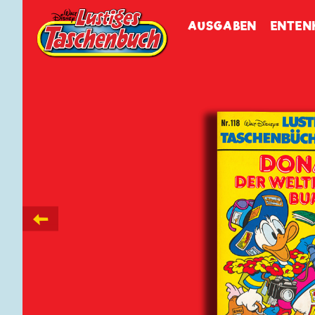
Walt Disneys
Lustiges
Tasch
AUSGABEN
ENTEN
←