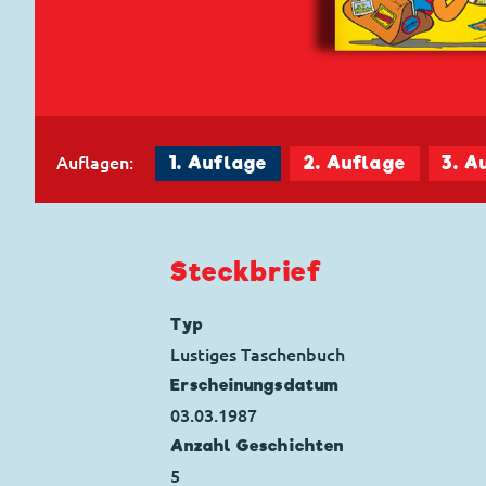
Auflagen:
1. Auflage
2. Auflage
3. A
Steckbrief
Typ
Lustiges Taschenbuch
Erscheinungs­datum
03.03.1987
Anzahl Geschichten
5