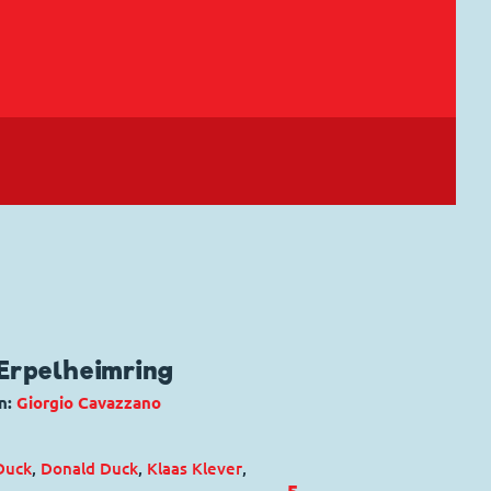
Erpelheimring
n:
Giorgio Cavazzano
Duck
,
Donald Duck
,
Klaas Klever
,