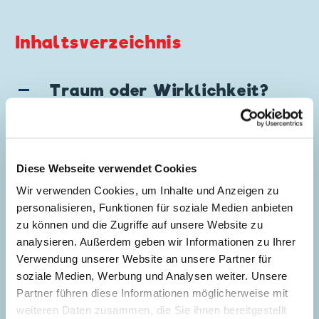
Inhaltsverzeichnis
Traum oder Wirklichkeit?
Story:
Rodolfo Cimino
, Zeichnungen:
Giorgio Cavazzano
Genre:
Fantasy
Diese Webseite verwendet Cookies
Charaktere:
Donald Duck
,
Prinzessin
5
Marbella
,
Tick, Trick und Track
Wir verwenden Cookies, um Inhalte und Anzeigen zu
personalisieren, Funktionen für soziale Medien anbieten
Code: I TL 1673-AP
zu können und die Zugriffe auf unsere Website zu
Originaltitel: Paperino e il matrimonio di
analysieren. Außerdem geben wir Informationen zu Ihrer
Reginella
Verwendung unserer Website an unsere Partner für
Ursprung: Italien
soziale Medien, Werbung und Analysen weiter. Unsere
Erstveröffentlichung:
20.12.1987
Partner führen diese Informationen möglicherweise mit
Seitenanzahl: 62
weiteren Daten zusammen, die Sie ihnen bereitgestellt