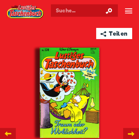
Walt Disneys
Lustiges
Taschenbuch
☰
➦ Teilen
←
→