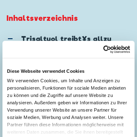
Inhaltsverzeichnis
Trisaltuol treibt´s allzu
toll
Story:
Rodolfo Cimino
, Zeichnungen:
Luciano Gatto
Diese Webseite verwendet Cookies
Genre:
Dagobert in Not
Fantasy
Wir verwenden Cookies, um Inhalte und Anzeigen zu
Charaktere:
Baptist Bernhard Brinksdink
,
personalisieren, Funktionen für soziale Medien anbieten
5
Dagobert Duck
,
Daniel Düsentrieb
,
Donald
zu können und die Zugriffe auf unsere Website zu
Duck
,
Tick, Trick und Track
analysieren. Außerdem geben wir Informationen zu Ihrer
Code: I TL 1946-AP
Verwendung unserer Website an unsere Partner für
Originaltitel: Zio Paperone e la fuga di
soziale Medien, Werbung und Analysen weiter. Unsere
Trizompa
Partner führen diese Informationen möglicherweise mit
Ursprung: Italien
weiteren Daten zusammen, die Sie ihnen bereitgestellt