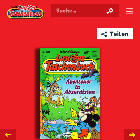
Walt Disneys
Lustiges
Taschenbuch
☰
➦ Teilen
←
→