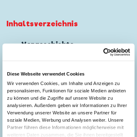
Inhaltsverzeichnis
Vorgeschichte
Story:
Gian Giacomo Dalmasso
,
Zeichnungen:
Giuseppe Perego
Genre:
Rahmengeschichte
Diese Webseite verwendet Cookies
Charaktere:
Gamma
,
Goofy
,
Inspektor Issel
,
Wir verwenden Cookies, um Inhalte und Anzeigen zu
5
Kater Karlo
,
Klarabella Kuh
,
Kommissar
personalisieren, Funktionen für soziale Medien anbieten
Hunter
,
Micky Maus
,
Minnie Maus
zu können und die Zugriffe auf unsere Website zu
Code: I CWD 24-A
analysieren. Außerdem geben wir Informationen zu Ihrer
Originaltitel: Prologo a "Pronto, Topolino?"
Verwendung unserer Website an unsere Partner für
Ursprung: Italien
soziale Medien, Werbung und Analysen weiter. Unsere
Erstveröffentlichung:
01.03.1967
Partner führen diese Informationen möglicherweise mit
Seitenanzahl: 27
weiteren Daten zusammen, die Sie ihnen bereitgestellt