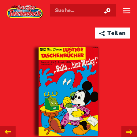
Walt Disneys
Lustiges
Taschenbuch
☰
➦ Teilen
←
→