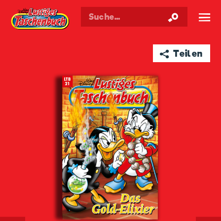
Walt Disneys
Lustiges
Taschenbuch
☰
➦ Teilen