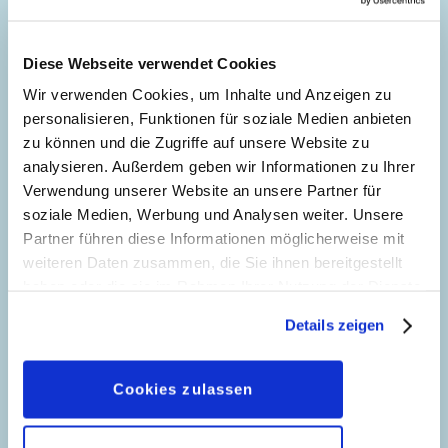
Genre:
Rahmengeschichte
Charaktere:
Dagobert Duck
,
Klaas Klever
,
5
Diese Webseite verwendet Cookies
Primus von Quack
Code: I CWD 38-A
Wir verwenden Cookies, um Inhalte und Anzeigen zu
personalisieren, Funktionen für soziale Medien anbieten
Originaltitel: Prologo a "Il grande papero"
zu können und die Zugriffe auf unsere Website zu
Ursprung: Italien
analysieren. Außerdem geben wir Informationen zu Ihrer
Erstveröffentlichung:
01.12.1970
Verwendung unserer Website an unsere Partner für
Seitenanzahl: 15
soziale Medien, Werbung und Analysen weiter. Unsere
Partner führen diese Informationen möglicherweise mit
Die Schatzinsel
weiteren Daten zusammen, die Sie ihnen bereitgestellt
9
Story:
Rodolfo Cimino
, Zeichnungen:
haben oder die sie im Rahmen Ihrer Nutzung der Dienste
Romano Scarpa
und
Giorgio Cavazzano
gesammelt haben. Sofern Sie uns Ihre Einwilligung
Details zeigen
geben, können Sie diese jederzeit in der
Genre:
Abenteuer
Datenschutzerklärung
wieder widerrufen.
Charaktere:
Dagobert Duck
,
Donald Duck
,
Eine tolle Filmrolle
Cookies zulassen
Tick, Trick und Track
41
Story:
Osvaldo Pavese
, Zeichnungen:
Code: I TL 562-A
Massimo De Vita
Originaltitel: Zio Paperone e l'isola fantasma