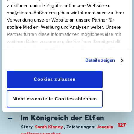
Ursprung: Italien
zu können und die Zugriffe auf unsere Website zu
Erstveröffentlichung:
06.02.1996
analysieren. Außerdem geben wir Informationen zu Ihrer
Seitenanzahl: 40
Verwendung unserer Website an unsere Partner für
soziale Medien, Werbung und Analysen weiter. Unsere
Das Geheimnis der
Partner führen diese Informationen möglicherweise mit
weiteren Daten zusammen, die Sie ihnen bereitgestellt
Sachertorte
45
haben oder die sie im Rahmen Ihrer Nutzung der Dienste
Story:
Claudia Salvatori
, Zeichnungen:
gesammelt haben. Sofern Sie uns Ihre Einwilligung
Details zeigen
Silvio Camboni
geben, können Sie diese jederzeit in der
Datenschutzerklärung
wieder widerrufen.
Genre:
Kriminalgeschichte
Charaktere:
Goofy
,
Inspektor Issel
,
Kater
Cookies zulassen
Das Talermeer
Karlo
,
Kommissar Hunter
,
Micky Maus
94
Story:
Giorgio Pezzin
, Zeichnungen:
Guido
Code: I TL 2097-1
Scala
Nicht essenzielle Cookies ablehnen
Seitenanzahl: 49
Genre:
Dagobert in Not
Charaktere:
Baptist Bernhard Brinksdink
,
Im Königreich der Elfen
Dagobert Duck
,
Die Panzerknacker
,
Donald
127
Story:
Sarah Kinney
, Zeichnungen:
Joaquí­n
Duck
,
Opa Knack
,
Tick, Trick und Track