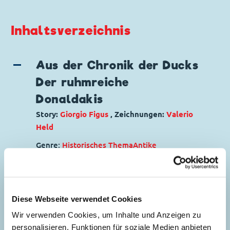
Inhaltsverzeichnis
Aus der Chronik der Ducks
Der ruhmreiche
Donaldakis
Story:
Giorgio Figus
, Zeichnungen:
Valerio
Held
Genre:
Historisches Thema
Antike
Charaktere:
Dagobert Duck
,
Daniel
5
Düsentrieb
,
Donald Duck
,
Tick, Trick und
Track
Code: I TL 2097-4
Diese Webseite verwendet Cookies
Originaltitel: I paralipomeni della dinastia dei
Wir verwenden Cookies, um Inhalte und Anzeigen zu
paperi: Le vicende di un papero ateniese
personalisieren, Funktionen für soziale Medien anbieten