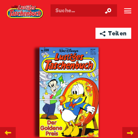
Walt Disneys
Lustiges
Taschenbuch
☰
➦ Teilen
←
→