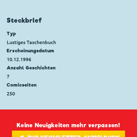
Bürgermeister
,
Dagobert Duck
,
Die
Panzerknacker
,
Donald Duck
,
Primus von
Quack
,
Tick, Trick und Track
Steckbrief
Code: I TL 2096-1
Originaltitel: Paperino e la piramidina di
Typ
Ment-Akut
Lustiges Taschenbuch
Ursprung: Italien
Erscheinungs­datum
Erstveröffentlichung:
30.01.1996
10.12.1996
Seitenanzahl: 64
Anzahl Geschichten
7
Comicseiten
250
Keine Neuigkeiten mehr verpassen!