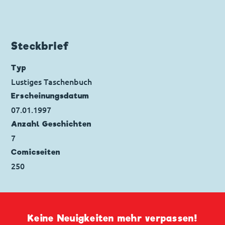
Charaktere:
Dagobert Duck
,
Donald Duck
,
Tick, Trick und Track
Code: I PM 163-5
Originaltitel: Zio Paperone e la visita di
Steckbrief
Rubak
Ursprung: Italien
Typ
Erstveröffentlichung:
01.01.1994
Lustiges Taschenbuch
Seitenanzahl: 40
Erscheinungs­datum
07.01.1997
Anzahl Geschichten
7
Comicseiten
250
Keine Neuigkeiten mehr verpassen!