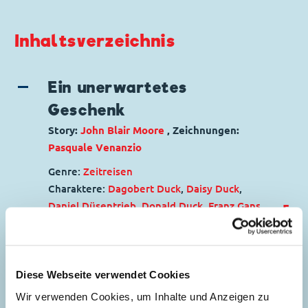
Inhaltsverzeichnis
Ein unerwartetes
Geschenk
Story:
John Blair Moore
, Zeichnungen:
Pasquale Venanzio
Genre:
Zeitreisen
Charaktere:
Dagobert Duck
,
Daisy Duck
,
Daniel Düsentrieb
,
Donald Duck
,
Franz Gans
,
5
Fräulein Rita Rührig
,
Gustav Gans
,
Oma
Dorette Duck
,
Tick, Trick und Track
Code: D 92305
Diese Webseite verwendet Cookies
Originaltitel: Uncle Scrooge The Lost
Birthday
Wir verwenden Cookies, um Inhalte und Anzeigen zu