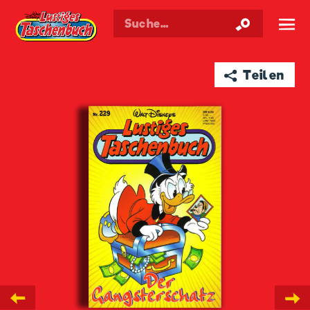
Walt Disneys
Lustiges
Taschenbuch
☰
➦ Teilen
←
→