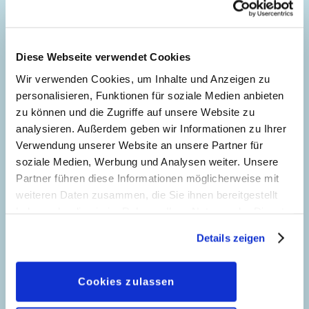
Erstveröffentlichung:
01.04.1996
Seitenanzahl: 43
Diese Webseite verwendet Cookies
Das goldene Kloster
Wir verwenden Cookies, um Inhalte und Anzeigen zu
48
Story:
Giorgio Pezzin
, Zeichnungen:
Alessia
personalisieren, Funktionen für soziale Medien anbieten
Martusciello
zu können und die Zugriffe auf unsere Website zu
Genre:
Abenteuer
Kriminalgeschichte
analysieren. Außerdem geben wir Informationen zu Ihrer
Charaktere:
Goofy
,
Kater Karlo
,
Micky Maus
,
Verwendung unserer Website an unsere Partner für
Die Schreckens-Kur
Minnie Maus
soziale Medien, Werbung und Analysen weiter. Unsere
89
Story:
Tito Faraci
, Zeichnungen:
Anna
Partner führen diese Informationen möglicherweise mit
Code: I TM 50-1
Marabelli
weiteren Daten zusammen, die Sie ihnen bereitgestellt
Originaltitel: Topolino e il monastero d'oro
Genre:
Literarische Parodie
Film Parodie
haben oder die sie im Rahmen Ihrer Nutzung der Dienste
Ursprung: Italien
gesammelt haben. Sofern Sie uns Ihre Einwilligung
Charaktere:
Dagobert Duck
,
Donald Duck
,
Erstveröffentlichung:
Die falsche Hexe
01.07.1996
Details zeigen
geben, können Sie diese jederzeit in der
Tick, Trick und Track
Seitenanzahl: 41
119
Story:
Bruno Concina
, Zeichnungen:
Fabio
Datenschutzerklärung
wieder widerrufen.
Code: I PM 195-2
Celoni
Originaltitel: Paperino e il mago del brivido
Cookies zulassen
Genre:
Dagobert in Not
Ursprung: Italien