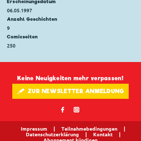
Erscheinungs­datum
06.05.1997
Anzahl Geschichten
9
Comicseiten
250
Keine Neuigkeiten mehr verpassen!
🖋 ZUR NEWSLETTER ANMELDUNG
𝖿
📷
Impressum
|
Teilnahmebedingungen
|
Datenschutzerklärung
|
Kontakt
|
Abonnement kündigen