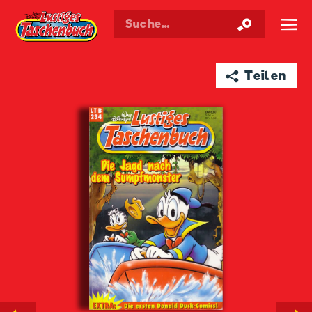
Walt Disneys
Lustiges
Taschenbuch
☰
➦ Teilen