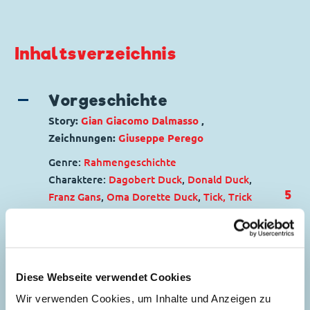
Inhaltsverzeichnis
Vorgeschichte
Story:
Gian Giacomo Dalmasso
,
Zeichnungen:
Giuseppe Perego
Genre:
Rahmengeschichte
Charaktere:
Dagobert Duck
,
Donald Duck
,
5
Franz Gans
,
Oma Dorette Duck
,
Tick, Trick
und Track
Code: I CWD 51-A
Originaltitel: Prologo a "Paperavventure"
Ursprung: Italien
Diese Webseite verwendet Cookies
Erstveröffentlichung:
01.09.1973
Wir verwenden Cookies, um Inhalte und Anzeigen zu
Seitenanzahl: 34