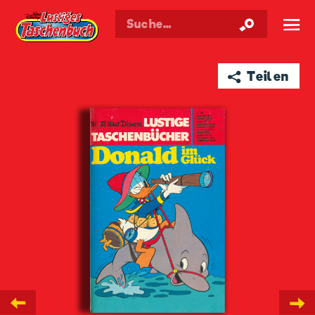
Walt Disneys
Lustiges
Taschenbuch
☰
➦ Teilen
←
→