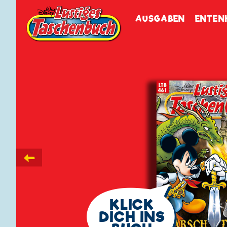
Walt Disneys
Lustiges
Tasch
AUSGABEN
ENTEN
←
🗨
KLICK
DICH INS