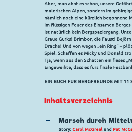
Aber, man ahnt es schon, unsere Gefähr
malerischen Alpen, sondern im gebirgigen
nämlich noch eine kürzlich begonnene Mi
im flüssigen Feuer des Einsamen Berges -
ist natürlich kein Bergspaziergang. Unt
Graue Gurks! Brimbor, die Faust! Bejörn
Drache! Und von wegen „ein Ring“ – plöt
Spiel. Schaffen es Micky und Donald tr
Tja, wenn aus den Schatten ein fieses „M
Eingeweihte, dass es fürs finale Festban
EIN BUCH FÜR BERGFREUNDE MIT 11 
Inhaltsverzeichnis
Marsch durch Mittel
Story:
Carol McGreal
und
Pat McGr