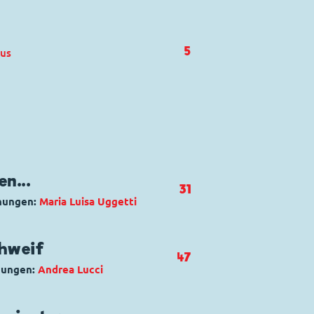
5
us
n...
31
nungen:
Maria Luisa Uggetti
 Hunter
chweif
47
nungen:
Andrea Lucci
ldestro scambio di persona
nlein Fieselschweif
,