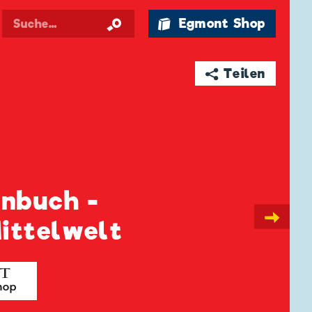
🛍 Egmont Shop
➦ Teilen
enbuch -
→
ittelwelt