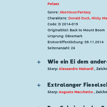
Pelaez
Genre:
Abenteuer
Fantasy
Charaktere:
Donald Duck
,
Micky Ma
Code: D 2014-019
Originaltitel: Back to Mount Boom
Ursprung: Dänemark
Erstveröffentlichung:
09.11.2014
Seitenanzahl: 26
Wie ein Ei dem andere
Story:
Alessandro Mainardi
, Zeich
Genre:
Gagstory
Charaktere:
Kater Karlo
,
Kommissar
Extralanger Fiesels
Code: I TL 2671-3
Story:
Augusto Macchetto
, Zeich
Originaltitel: Gambadilegno e il ma
Genre:
Abenteuer
Ursprung: Italien
Charaktere:
Dieter Düsentrieb
,
Fäh
Erstveröffentlichung:
06.02.2007