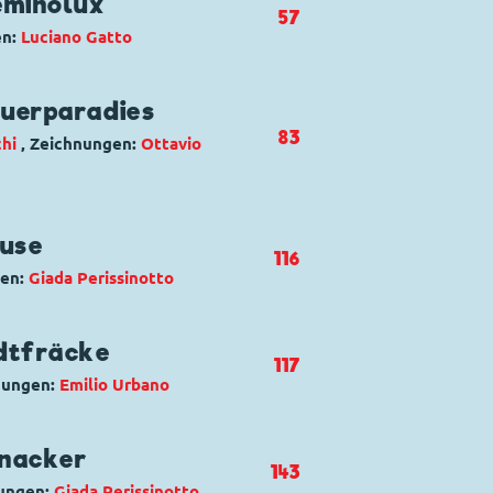
eminolux
57
 Track
en:
Luciano Gatto
 del sentiero galleggiante
rt Duck
,
Daniel Düsentrieb
,
uerparadies
83
hi
, Zeichnungen:
Ottavio
rnice dei Seminolux
sdink
,
Bürgermeister
,
Dagobert
ause
116
ver
gen:
Giada Perissinotto
di plastica
dtfräcke
117
nungen:
Emilio Urbano
Gans
,
Habakuk
,
Oma Dorette
knacker
143
nungen:
Giada Perissinotto