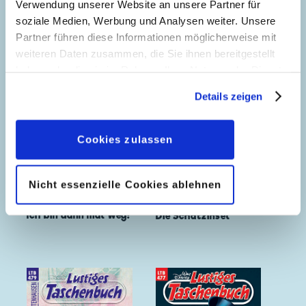
Verwendung unserer Website an unsere Partner für
soziale Medien, Werbung und Analysen weiter. Unsere
Partner führen diese Informationen möglicherweise mit
weiteren Daten zusammen, die Sie ihnen bereitgestellt
haben oder die sie im Rahmen Ihrer Nutzung der Dienste
gesammelt haben. Sofern Sie uns Ihre Einwilligung
Details zeigen
geben, können Sie diese jederzeit in der
Datenschutzerklärung
wieder widerrufen.
Cookies zulassen
Nicht essenzielle Cookies ablehnen
Ich bin dann mal weg!
Die Schatzinsel